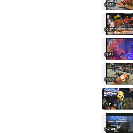
4:44
6:17
8:41
8:03
1:11
17:49