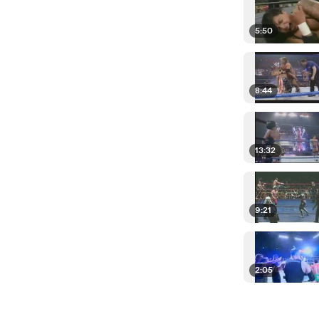
5:50
8:44
13:32
9:21
2:05