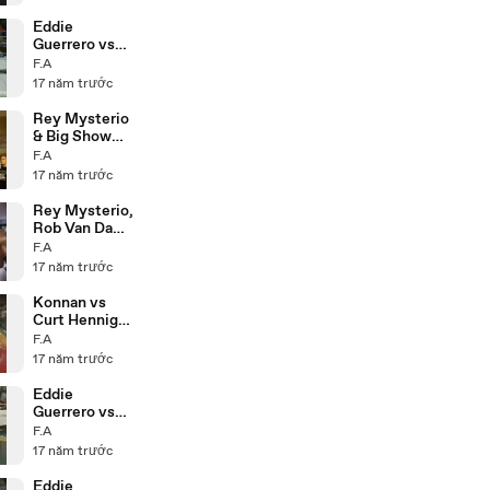
Eddie
Guerrero vs
Mark Jindrak
F.A
21.10.04
17 năm trước
Rey Mysterio
& Big Show
Backstage
F.A
28.10.04
17 năm trước
Rey Mysterio,
Rob Van Dam
& Booker T
F.A
Backstage
17 năm trước
12.10.04
Konnan vs
Curt Hennig
3.8.98
F.A
17 năm trước
Eddie
Guerrero vs
Konnan
F.A
20.7.98
17 năm trước
Eddie