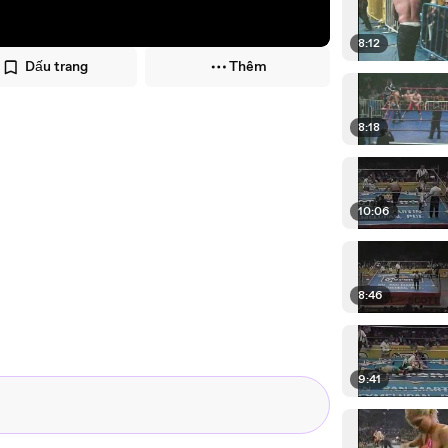
8:12
Dấu trang
Thêm
8:18
10:06
8:46
9:41