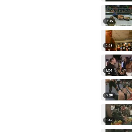
9:35
2:28
1:04
6:08
8:42