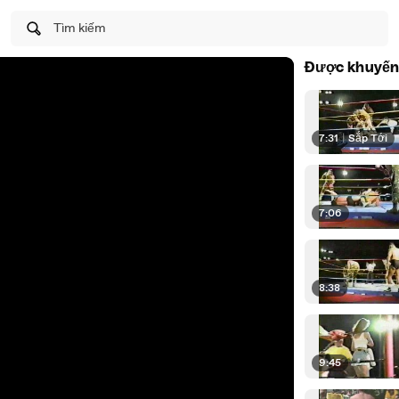
Tìm kiếm
Được khuyến
7:31
|
Sắp Tới
7:06
8:38
9:45