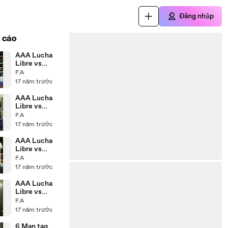
Đăng nhập
 cáo
AAA Lucha
Libre vs
Wrestling
F.A
USA P4
17 năm trước
AAA Lucha
Libre vs
Wrestling
F.A
USA P3
17 năm trước
AAA Lucha
Libre vs
Wrestling
F.A
USA P2
17 năm trước
AAA Lucha
Libre vs
Wrestling
F.A
USA P1
17 năm trước
6 Man tag