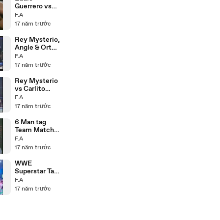
Guerrero vs
Juventud
F.A
13.8.98
17 năm trước
Rey Mysterio,
Angle & Orton
vs MNM &
F.A
Mark Henry
17 năm trước
17.3.06 P2
Rey Mysterio
vs Carlito
14.10.04
F.A
17 năm trước
6 Man tag
Team Match
P1
F.A
17 năm trước
WWE
Superstar Talk
About WWE
F.A
Smackdown
17 năm trước
Dirty Tour