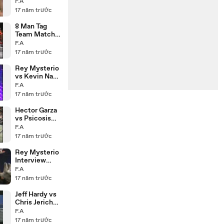
Revolution
F.A
8.11.99
17 năm trước
8 Man Tag
Team Match
21.3.99
F.A
17 năm trước
Rey Mysterio
vs Kevin Nash
22.2.99
F.A
17 năm trước
Hector Garza
vs Psicosis
25.2.99
F.A
17 năm trước
Rey Mysterio
Interview
15.5.09
F.A
17 năm trước
Jeff Hardy vs
Chris Jericho
8.5.09
F.A
17 năm trước