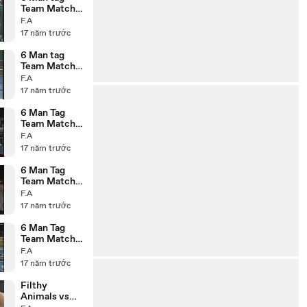
Team Match
P1
F.A
17 năm trước
6 Man tag
Team Match
P2
F.A
17 năm trước
6 Man Tag
Team Match
14.11.95 P3
F.A
17 năm trước
6 Man Tag
Team Match
14.11.95 P2
F.A
17 năm trước
6 Man Tag
Team Match
14.11.95 P1
F.A
17 năm trước
Filthy
Animals vs