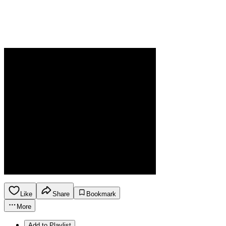
Like
Share
Bookmark
More
Add to Playlist