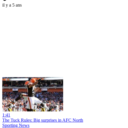
il y a 5 ans
1:41
The Tuck Rules: Big surprises in AFC North
Sporting News