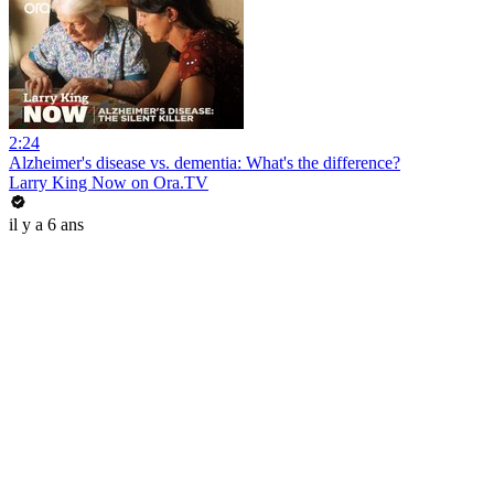
2:24
Alzheimer's disease vs. dementia: What's the difference?
Larry King Now on Ora.TV
il y a 6 ans