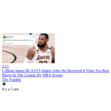
2:21
LeBron James BLASTS Haters After He Received 0 Votes For Best
Player In The League By NBA Scouts
The Fumble
il y a 5 ans