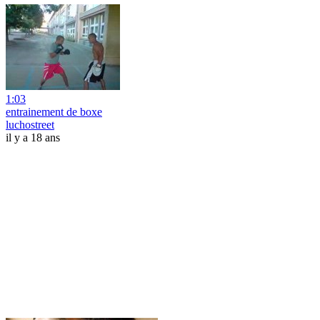
1:03
entrainement de boxe
luchostreet
il y a 18 ans