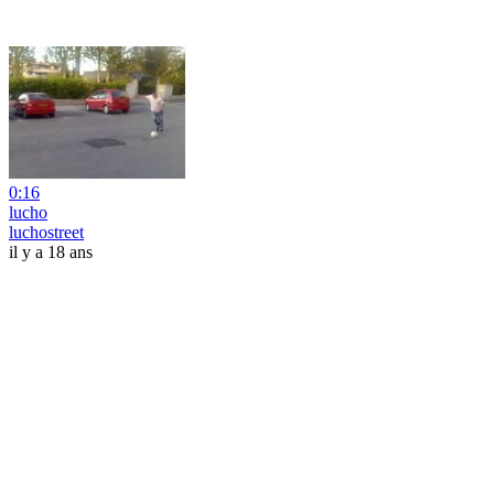
0:16
lucho
luchostreet
il y a 18 ans