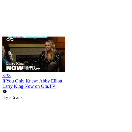
3:38
If You Only Knew: Abby Elliott
Larry King Now on Ora.TV
il y a 6 ans