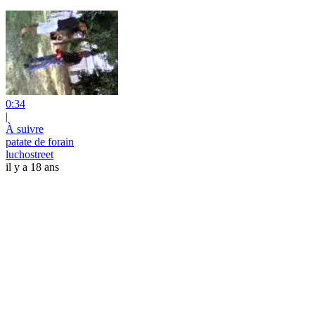
0:34
|
À suivre
patate de forain
luchostreet
il y a 18 ans