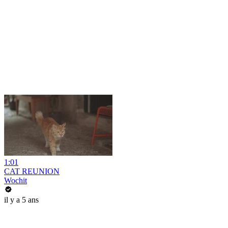
1:01
CAT REUNION
Wochit
il y a 5 ans