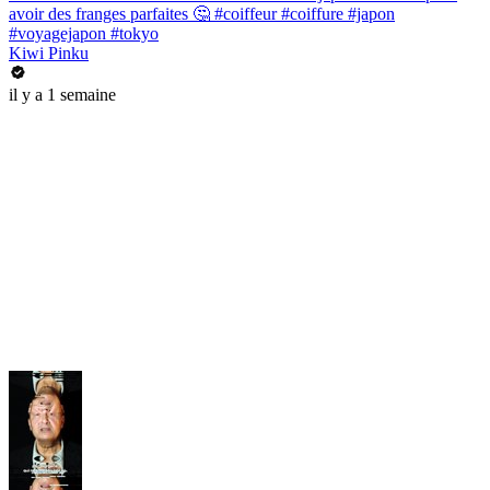
avoir des franges parfaites 🤔 #coiffeur #coiffure #japon
#voyagejapon #tokyo
Kiwi Pinku
il y a 1 semaine