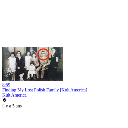
8:59
Finding My Lost Polish Family [Kult America]
Kult America
il y a 5 ans