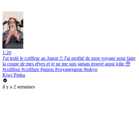
1:20
J'ai testé le coiffeur au Japon !! J'ai profité de mon voyage pour faire
la coupe de mes rêves et je ne me suis jamais trouvé aussi jolie 🥹
#coiffeur #coiffure #japon #voyagejapon #tokyo
Kiwi Pinku
il y a 2 semaines