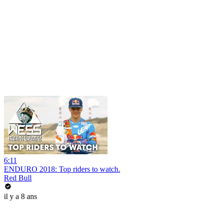
6:11
ENDURO 2018: Top riders to watch.
Red Bull
il y a 8 ans