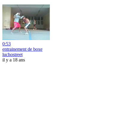
0:53
entrainement de boxe
luchostreet
il y a 18 ans