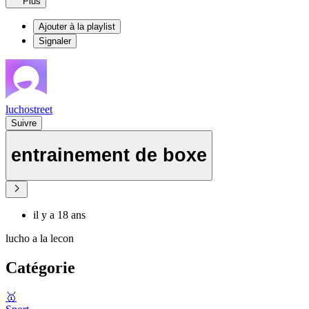
Plus
Ajouter à la playlist
Signaler
luchostreet
Suivre
entrainement de boxe
il y a 18 ans
lucho a la lecon
Catégorie
🥇