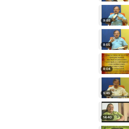
9:55
8:55
8:04
5:45
14:40