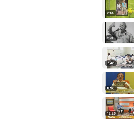
2:59
2:30
7:46
8:36
12:25