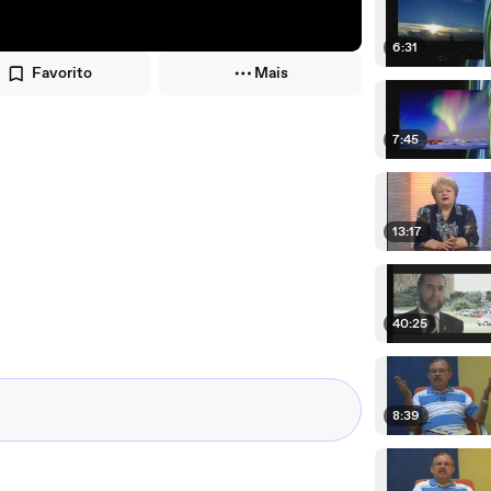
6:31
Favorito
Mais
7:45
13:17
40:25
8:39