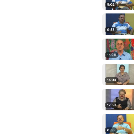
8:02
9:53
14:26
14:04
12:59
6:35