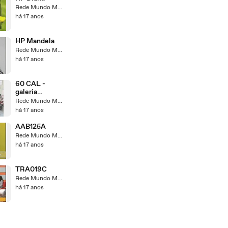
Rede Mundo Maior
há 17 anos
HP Mandela
Rede Mundo Maior
há 17 anos
60 CAL -
galeria
especiais
Rede Mundo Maior
tvmm
há 17 anos
AAB125A
Rede Mundo Maior
há 17 anos
TRA019C
Rede Mundo Maior
há 17 anos