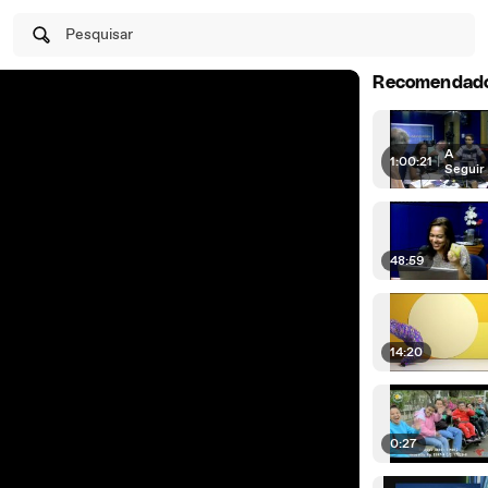
Pesquisar
Recomendad
A
1:00:21
|
Seguir
48:59
14:20
0:27