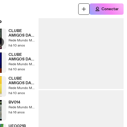
Conectar
o
CLUBE
AMIGOS DA
BOA NOVA
Rede Mundo Maior
04
há 10 anos
CLUBE
AMIGOS DA
BOA NOVA 1
Rede Mundo Maior
há 10 anos
CLUBE
AMIGOS DA
BOA NOVA 2
Rede Mundo Maior
há 10 anos
BV014
Rede Mundo Maior
há 16 anos
UFO021B