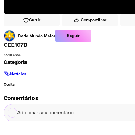
Curtir
Compartilhar
Seguir
Rede Mundo Maior
CEE107B
há 18 anos
Categoria
🗞
Notícias
Ocultar
Comentários
Adicionar
seu
comentário