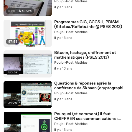
Poujol-Rost Mathias
il y a 13 ans
2:28
|
À suivre
Programmes GIG, GCCS-J, PRISM…
(Kitetoa/Reflets.info @ PSES 2013)
Poujol-Rost Mathias
il y a 13 ans
57:53
Bitcoin, hachage, chiffrement et
mathématiques (PSES 2013)
Poujol-Rost Mathias
il y a 13 ans
50:57
Questions & réponses après la
conférence de Skhaen (cryptographie
et sécurité)
Poujol-Rost Mathias
il y a 13 ans
31:24
Pourquoi (et comment) il faut
CHIFFRER ses communications :
sécurité, intégrité des messages,
Poujol-Rost Mathias
authentification...
il y a 13 ans