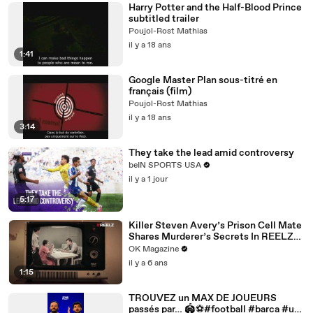
Harry Potter and the Half-Blood Prince
subtitled trailer
Poujol-Rost Mathias
il y a 18 ans
1:41
Google Master Plan sous-titré en
français (film)
Poujol-Rost Mathias
il y a 18 ans
3:14
They take the lead amid controversy
beIN SPORTS USA
il y a 1 jour
5:17
Killer Steven Avery’s Prison Cell Mate
Shares Murderer’s Secrets In REELZ
Doc—Watch
OK Magazine
il y a 6 ans
1:15
TROUVEZ un MAX DE JOUEURS
passés par… 🏟️⚽️#football #barca #ucl