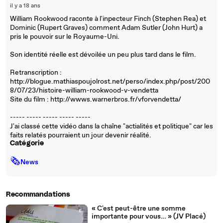
il y a 18 ans
William Rookwood raconte à l'inpecteur Finch (Stephen Rea) et
Dominic (Rupert Graves) comment Adam Sutler (John Hurt) a
pris le pouvoir sur le Royaume-Uni.
Son identité réelle est dévoilée un peu plus tard dans le film.
Retranscription :
http://blogue.mathiaspoujolrost.net/perso/index.php/post/200
8/07/23/histoire-william-rookwood-v-vendetta
Site du film : http://wwws.warnerbros.fr/vforvendetta/
----- ----- ----- ----- -----
J'ai classé cette vidéo dans la chaîne "actialités et politique" car les
faits relatés pourraient un jour devenir réalité.
Catégorie
🗞
News
Recommandations
« C'est peut-être une somme
importante pour vous… » (JV Placé)