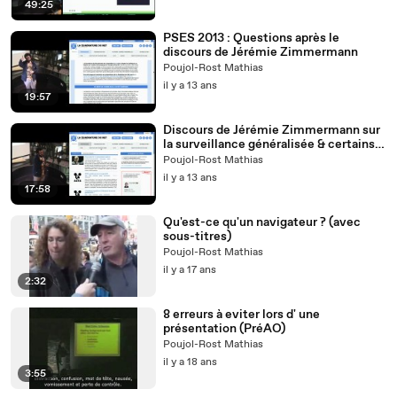
49:25
PSES 2013 : Questions après le
discours de Jérémie Zimmermann
Poujol-Rost Mathias
il y a 13 ans
19:57
Discours de Jérémie Zimmermann sur
la surveillance généralisée & certains
services ou logiciels
Poujol-Rost Mathias
il y a 13 ans
17:58
Qu'est-ce qu'un navigateur ? (avec
sous-titres)
Poujol-Rost Mathias
il y a 17 ans
2:32
8 erreurs à eviter lors d' une
présentation (PréAO)
Poujol-Rost Mathias
il y a 18 ans
3:55