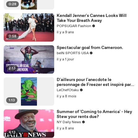
0:28
Kendall Jenner's Cannes Looks Will
Take Your Breath Away
POPSUGAR Fashion
il y a 9 ans
0:58
Spectacular goal from Cameroon.
beIN SPORTS USA
il y a 1 jour
2:13
D'ailleurs pour l'anecdote le
personnage de Freezer est inspiré par...
LeChefOtaku
il y a 8 mois
1:13
Summer of 'Coming to America' - Hey
Stew your rents due?
NY Daily News
il y a 8 ans
4:13