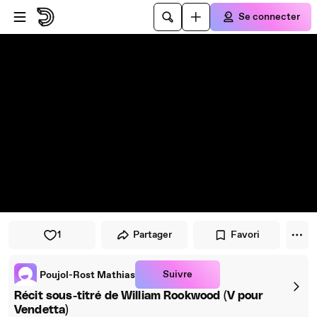
Passer au player
Passer au contenu principal
Se connecter
1
Partager
Favori
Suivre
Poujol-Rost Mathias
Récit sous-titré de William Rookwood (V pour
Vendetta)