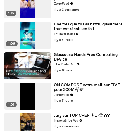
#neymar
ZoneFoot
il y a 2 semaines
1:15
Une fois que tu l'as battu, quasiment
tout est résolu en fait
LeChefOtaku
il y a 8 mois
1:06
Glassouse Hands Free Computing
Device
The Daily Dot
il y a 10 ans
0:52
ON COMPOSE notre meilleur FIVE
pour 300M 🤯💸
ZoneFoot
il y a 5 jours
1:01
Jury sur TOP CHEF 👩‍🍳🥹 ???
Imperatrice Wu
il y a 7 semaines