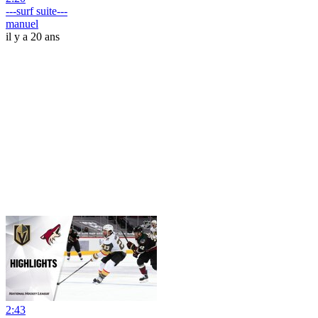
---surf suite---
manuel
il y a 20 ans
2:43