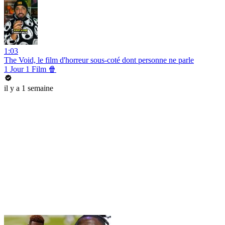
1:03
The Void, le film d'horreur sous-coté dont personne ne parle
1 Jour 1 Film 🍿
il y a 1 semaine