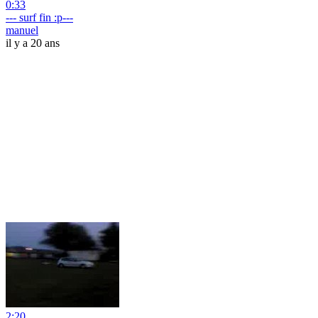
0:33
--- surf fin :p---
manuel
il y a 20 ans
2:20