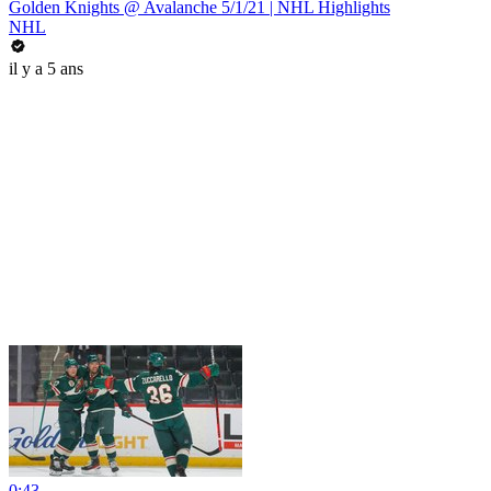
Golden Knights @ Avalanche 5/1/21 | NHL Highlights
NHL
il y a 5 ans
0:43