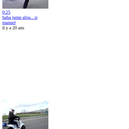
0:25
haha jump afou...:p
manuel
il y a 20 ans