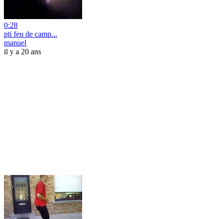
0:28
pti feu de camp...
manuel
il y a 20 ans