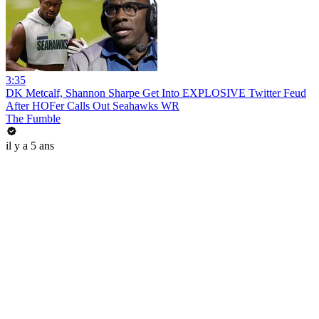
3:35
DK Metcalf, Shannon Sharpe Get Into EXPLOSIVE Twitter Feud
After HOFer Calls Out Seahawks WR
The Fumble
il y a 5 ans