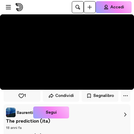
Vai al lettore
Passa al contenuto principale
Accedi
1
Condividi
Segnalibro
Segui
llaurenti
The prediction (ita)
18 anni fa