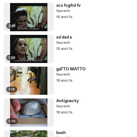
xcx fvgfrd fv
llaurenti
18 anni fa
2:16
sd dsd s
llaurenti
18 anni fa
1:55
gaTTO MATTO
llaurenti
18 anni fa
1:18
Antigravity
llaurenti
18 anni fa
1:35
bush