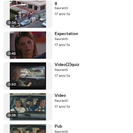
g
llaurenti
17 anni fa
0:34
Expectation
llaurenti
17 anni fa
0:45
Video(2)quiz
llaurenti
17 anni fa
0:50
Video
llaurenti
17 anni fa
0:38
Pub
llaurenti