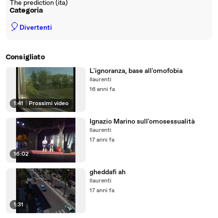
The prediction (ita)
Categoria
🎈
Divertenti
Consigliato
L'ignoranza, base all'omofobia
llaurenti
16 anni fa
1:41
|
Prossimi video
Ignazio Marino sull'omosessualità
llaurenti
17 anni fa
16:02
gheddafi ah
llaurenti
17 anni fa
1:31