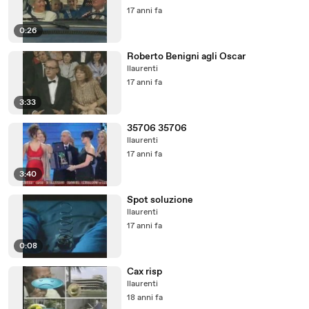
17 anni fa
0:26
Roberto Benigni agli Oscar
llaurenti
17 anni fa
3:33
35706 35706
llaurenti
17 anni fa
3:40
Spot soluzione
llaurenti
17 anni fa
0:08
Cax risp
llaurenti
18 anni fa