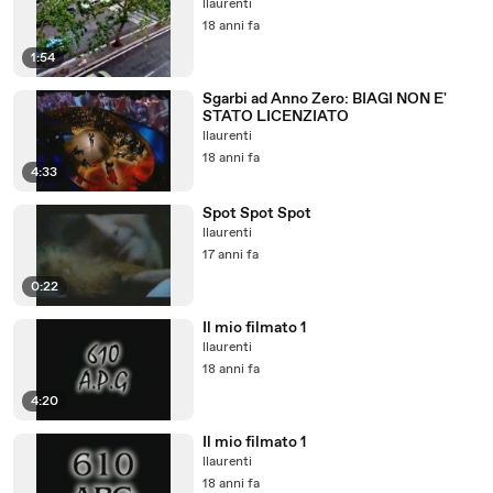
llaurenti
18 anni fa
1:54
Sgarbi ad Anno Zero: BIAGI NON E'
STATO LICENZIATO
llaurenti
18 anni fa
4:33
Spot Spot Spot
llaurenti
17 anni fa
0:22
Il mio filmato 1
llaurenti
18 anni fa
4:20
Il mio filmato 1
llaurenti
18 anni fa