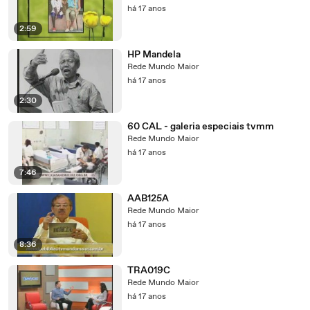
há 17 anos
2:59
HP Mandela
Rede Mundo Maior
há 17 anos
2:30
60 CAL - galeria especiais tvmm
Rede Mundo Maior
há 17 anos
7:46
AAB125A
Rede Mundo Maior
há 17 anos
8:36
TRA019C
Rede Mundo Maior
há 17 anos