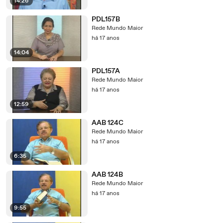
14:26
PDL157B
Rede Mundo Maior
há 17 anos
14:04
PDL157A
Rede Mundo Maior
há 17 anos
12:59
AAB 124C
Rede Mundo Maior
há 17 anos
6:35
AAB 124B
Rede Mundo Maior
há 17 anos
9:55