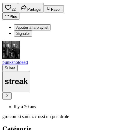
22
Partager
Favori
Plus
Ajouter à la playlist
Signaler
punksnotdead
Suivre
streak
il y a 20 ans
gro con ki samuz c ossi un peu drole
Catégorie