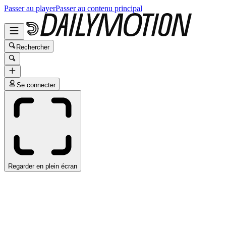
Passer au player
Passer au contenu principal
Rechercher
Se connecter
Regarder en plein écran