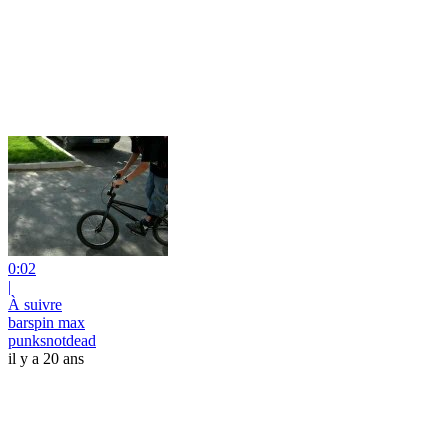
0:02
|
À suivre
barspin max
punksnotdead
il y a 20 ans