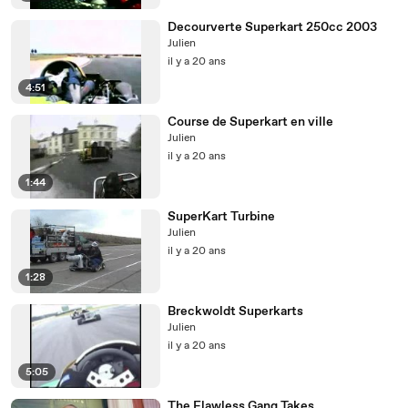
Decourverte Superkart 250cc 2003
Julien
il y a 20 ans
4:51
Course de Superkart en ville
Julien
il y a 20 ans
1:44
SuperKart Turbine
Julien
il y a 20 ans
1:28
Breckwoldt Superkarts
Julien
il y a 20 ans
5:05
The Flawless Gang Takes