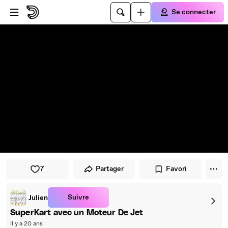
Passer au player
Passer au contenu principal
Se connecter
7
Partager
Favori
Suivre
Julien
SuperKart avec un Moteur De Jet
il y a 20 ans