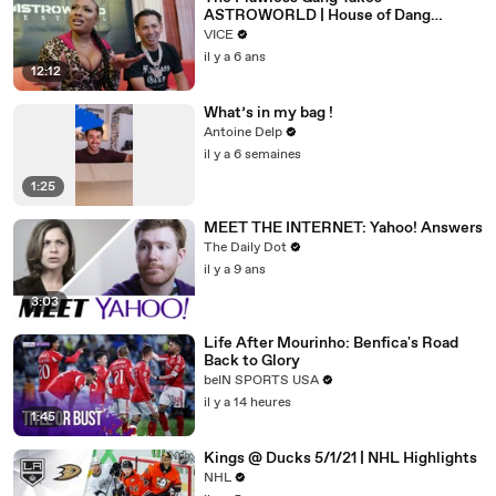
ASTROWORLD | House of Dang
Episode 4
VICE
il y a 6 ans
12:12
What’s in my bag !
Antoine Delp
il y a 6 semaines
1:25
MEET THE INTERNET: Yahoo! Answers
The Daily Dot
il y a 9 ans
3:03
Life After Mourinho: Benfica's Road
Back to Glory
beIN SPORTS USA
il y a 14 heures
1:45
Kings @ Ducks 5/1/21 | NHL Highlights
NHL