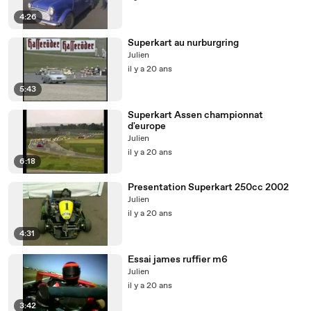
4:26
Superkart au nurburgring
Julien
il y a 20 ans
5:43
Superkart Assen championnat
d'europe
Julien
il y a 20 ans
6:18
Presentation Superkart 250cc 2002
Julien
il y a 20 ans
4:31
Essai james ruffier m6
Julien
il y a 20 ans
3:42