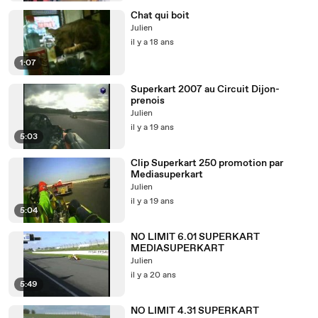
Chat qui boit
Julien
il y a 18 ans
1:07
Superkart 2007 au Circuit Dijon-
prenois
Julien
il y a 19 ans
5:03
Clip Superkart 250 promotion par
Mediasuperkart
Julien
il y a 19 ans
5:04
NO LIMIT 6.01 SUPERKART
MEDIASUPERKART
Julien
il y a 20 ans
5:49
NO LIMIT 4.31 SUPERKART