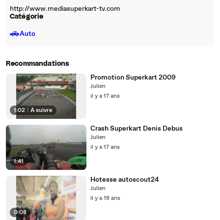
http://www.mediasuperkart-tv.com
Catégorie
🚗
Auto
Recommandations
Promotion Superkart 2009
Julien
il y a 17 ans
1:02
|
À suivre
Crash Superkart Denis Debus
Julien
il y a 17 ans
1:41
Hotesse autoscout24
Julien
il y a 18 ans
0:08