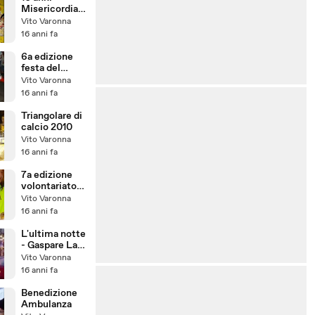
Misericordia
di Partanna
Vito Varonna
16 anni fa
6a edizione
festa del
volontariato
Vito Varonna
16 anni fa
Triangolare di
calcio 2010
Vito Varonna
16 anni fa
7a edizione
volontariato
in pizza
Vito Varonna
16 anni fa
L'ultima notte
- Gaspare La
Rocca
Vito Varonna
16 anni fa
Benedizione
Ambulanza