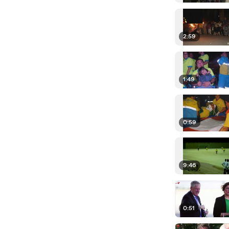
2:59
1:49
0:59
9:46
0:51