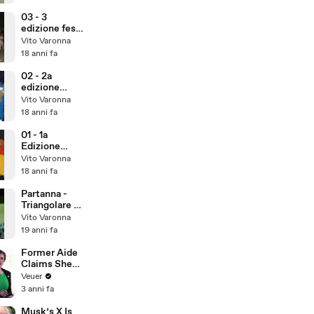
03 - 3
edizione festa
volontariato
Vito Varonna
in piazza 13 -
18 anni fa
agosto - 2
02 - 2a
edizione
volontariafo in
Vito Varonna
piazza agosto
18 anni fa
-
2005_1_NEW
01 - 1a
Edizione
volontariato
Vito Varonna
in piazza 11-12
18 anni fa
Settembre
2004
Partanna -
Triangolare di
calcio - 23 -
Vito Varonna
08 - 07
19 anni fa
Former Aide
Claims She
Was Asked to
Veuer
Make a ‘Hit
3 anni fa
List’ For
Trump
Musk’s X Is