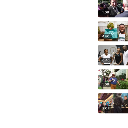
1:08
4:50
0:46
1:09
2:01