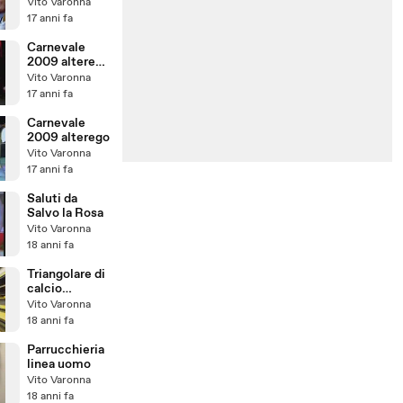
Vito Varonna
17 anni fa
Carnevale
2009 alterego
- misericordia
Vito Varonna
partanna
17 anni fa
Carnevale
2009 alterego
Vito Varonna
17 anni fa
Saluti da
Salvo la Rosa
Vito Varonna
18 anni fa
Triangolare di
calcio
2008_NEW
Vito Varonna
18 anni fa
Parrucchieria
linea uomo
Vito Varonna
18 anni fa