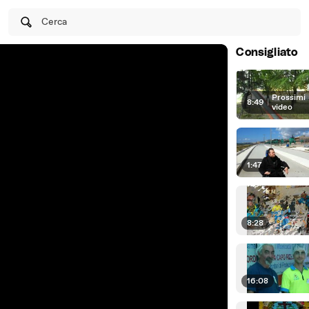
Cerca
Consigliato
Prossimi
8:49
|
video
1:47
8:28
16:08