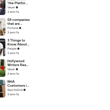
‘the Platform
With the
Veuer
Largest Ratio
3 anni fa
of
Misinformatio
59 companies
n or
that are
Disinformatio
changing the
Fortune
n’ Amongst
world: From
3 anni fa
All Social
Tesla to
Media
Chobani
3 Things to
Platforms
Know About
Coco Gauff's
People
Parents
3 anni fa
Hollywood
Writers Reach
‘Tentative
Veuer
Agreement’
3 anni fa
With Studios
After 146 Day
NHA
Strike
Customers in
Limbo as
SportsGrid
Company
3 anni fa
Faces
Potential
Merger