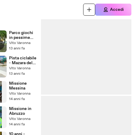
Accedi
Parco giochi
in pessime
condizioni
Vito Varonna
che andrebbe
13 anni fa
ristrutturato
Pista ciclabile
- Mazara del
Vallo 27-02-
Vito Varonna
2013
13 anni fa
Missione
Messina
Vito Varonna
14 anni fa
Missione in
Abruzzo
Vito Varonna
14 anni fa
10 anni -