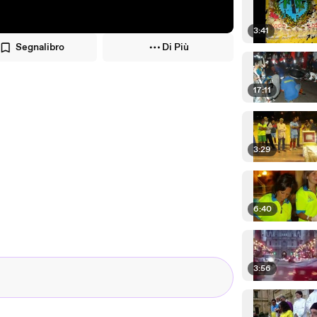
3:41
Segnalibro
Di Più
17:11
3:29
6:40
3:56