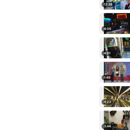
12:38
4:05
4:01
1:49
4:23
3:44