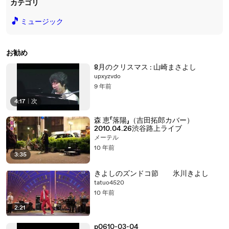
カテゴリ
🎵
ミュージック
お勧め
8月のクリスマス : 山崎まさよし
upxyzvdo
9 年前
4:17
|
次
森 恵「落陽」（吉田拓郎カバー）
2010.04.26渋谷路上ライブ
メーテル
10 年前
3:35
きよしのズンドコ節 氷川きよし
tatuo4520
10 年前
2:21
p0610-03-04