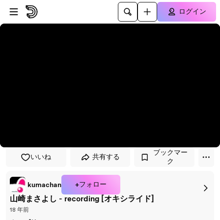
プレイヤーにスキップ
メインコンテンツにスキップ
ログイン
ブックマー
いいね
共有する
ク
+フォロー
kumachan
山崎まさよし - recording [オキシライド]
18 年前