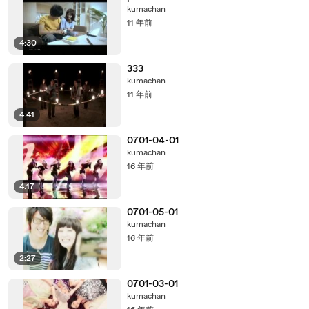
kumachan
11 年前
4:30
333
kumachan
11 年前
4:41
0701-04-01
kumachan
16 年前
4:17
0701-05-01
kumachan
16 年前
2:27
0701-03-01
kumachan