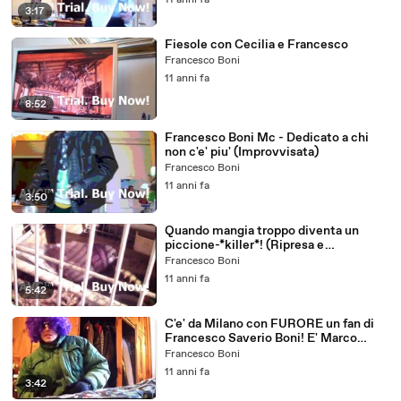
11 anni fa
3:17
Fiesole con Cecilia e Francesco
Francesco Boni
11 anni fa
8:52
Francesco Boni Mc - Dedicato a chi
non c'e' piu' (Improvvisata)
Francesco Boni
11 anni fa
3:50
Quando mangia troppo diventa un
piccione-*killer*! (Ripresa e
commento by Francesco Saverio Boni
Francesco Boni
ed Anna Maria Cantiani)
11 anni fa
5:42
C'e' da Milano con FURORE un fan di
Francesco Saverio Boni! E' Marco
Brambilla!
Francesco Boni
11 anni fa
3:42