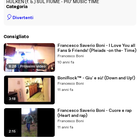
HULKEN (f. b.) SUL FIUME - PIU' MUSIC TIME
Categoria
🎈
Divertenti
Consigliato
Francesco Saverio Boni - I Love You all
Fans & Friends! (Pleiads -on the- Time)
Francesco Boni
10 anni fa
8:26
|
Prossimi video
BoniRock™ - Giu' e sù! (Down and Up!)
Francesco Boni
11 anni fa
3:18
Francesco Saverio Boni - Cuore e rap
(Heart and rap)
Francesco Boni
11 anni fa
2:15