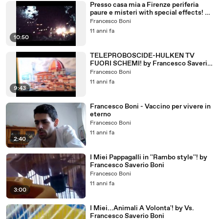
Presso casa mia a Firenze periferia
paure e misteri with special effects! by
Vostro Francesco S. Boni
Francesco Boni
11 anni fa
10:50
TELEPROBOSCIDE-HULKEN TV
FUORI SCHEMI! by Francesco Saverio
Boni
Francesco Boni
11 anni fa
9:43
Francesco Boni - Vaccino per vivere in
eterno
Francesco Boni
11 anni fa
2:40
I Miei Pappagalli in ''Rambo style''! by
Francesco Saverio Boni
Francesco Boni
11 anni fa
3:00
I Miei...Animali A Volonta'! by Vs.
Francesco Saverio Boni