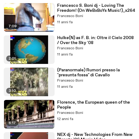
Francesco S. Boni dj - Loving The
Freedom! (On WeBxBoYs Music!)_x264
Francesco Boni
11 anni fa
7:09
Hulke(N) as F. B. in: Oltre il Cielo 2008
/ Over the Sky '08
Francesco Boni
11 anni fa
2:01
(Paranormale) Rumori presso la
"presunta fossa" di Cavallo
Francesco Boni
11 anni fa
3:10
Florence, the European queen of the
People
Francesco Boni
12 anni fa
6:17
NEX dj - New Technologies From New