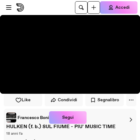
Vai al lettore
Passa al contenuto principale
Accedi
Like
Condividi
Segnalibro
Segui
Francesco Boni
HULKEN (f. b.) SUL FIUME - PIU' MUSIC TIME
18 anni fa