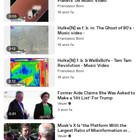
Planets '06 Music Video
Francesco Boni
18 anni fa
3:05
Hulke[N] as f. b. in: The Ghost of 80's -
Music video -
Francesco Boni
18 anni fa
3:12
Hulke[N] f. b. & WeBxBoYs - Tam Tam
Revolution - Music Video
Francesco Boni
18 anni fa
2:12
Former Aide Claims She Was Asked to
Make a ‘Hit List’ For Trump
Veuer
3 anni fa
0:51
Musk’s X Is ‘the Platform With the
Largest Ratio of Misinformation or
Disinformation’ Amongst All Social
Veuer