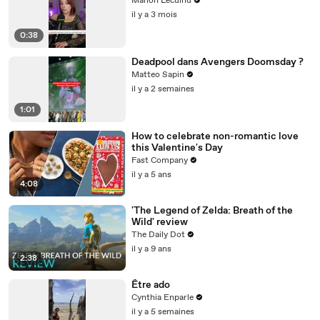
Manon Leculnu
il y a 3 mois
0:38
Deadpool dans Avengers Doomsday ?
Matteo Sapin
il y a 2 semaines
1:01
How to celebrate non-romantic love
this Valentine's Day
Fast Company
il y a 5 ans
4:08
'The Legend of Zelda: Breath of the
Wild' review
The Daily Dot
il y a 9 ans
2:38
Être ado
Cynthia Enparle
il y a 5 semaines