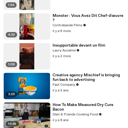
1:54
Monster : Vous Avez Dit Chef-d'œuvre
?
Contrebande Films
il y a 8 mois
4:32
Insupportable devant un film
Laury Aucalme
il y a 2 mois
1:09
Creative agency Mischief is bringing
fun back to advertising
Fast Company
il y a 5 ans
3:25
How To Make Measured Dry Cure
Bacon
Glen & Friends Cooking Food
il y a 8 ans
13:48