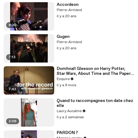
Accordeon
Pierre-Armand
il y a 20 ans
8:30
Gugen
Pierre-Armand
il y a 20 ans
7:13
Domhnall Gleeson on Harry Potter,
Star Wars, About Time and The Paper |
For the Record | Esquire
Esquire
il y a 9 mois
7:43
Quand tu raccompagnes ton date chez
elle
Laury Aucalme
il y a 2 semaines
2:06
PARDON ?