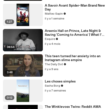
A Savoir Avant Spider-Man Brand New
Day
Matteo Sapin
il y a 1 semaine
1:27
Arsenio Hall on Prince, Late Night &
Saving 'Coming to America' | What I’ve
Learned | Esquire
Esquire
il y a 4 mois
38:54
This teen turned her anxiety into an
Instagram slime empire
The Daily Dot
il y a 9 ans
3:48
Les choses simples
Sacha Borg
il y a 7 semaines
0:12
The Winklevoss Twins: Reddit AMA