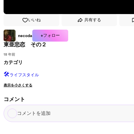
いいね
共有する
+フォロー
necoda
東亜悲恋 その２
18 年前
カテゴリ
🛠️
ライフスタイル
表示を小さくする
コメント
コ
メ
ン
ト