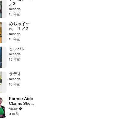
／3
necoda
18 年前
めちゃイケ
嵐 １／2
necoda
18 年前
ヒッパレ
necoda
18 年前
ラヂオ
necoda
18 年前
Former Aide
Claims She
Was Asked to
Veuer
Make a ‘Hit
3 年前
List’ For
Trump