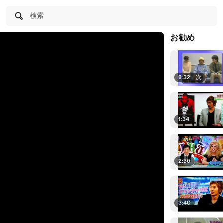
検索
お勧め
8:32
|
次
1:34
2:36
3:40