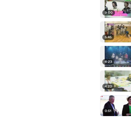
9:00
5:45
6:23
4:20
0:51