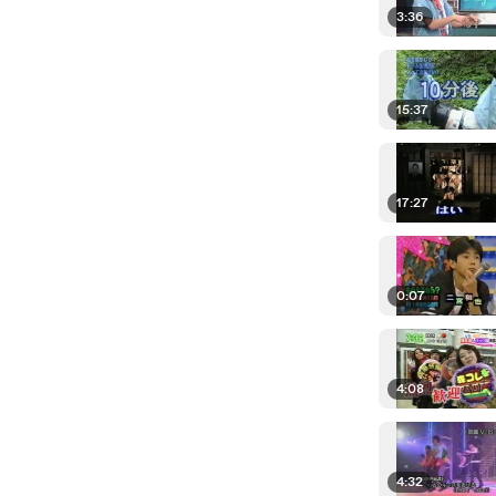
3:36
15:37
17:27
0:07
4:08
4:32