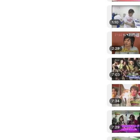
1:10
2:29
7:03
7:34
7:29