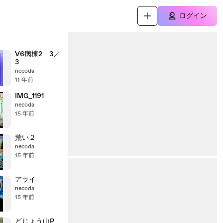
ログイン
V6病棟2 3／
3
necoda
11 年前
IMG_1191
necoda
15 年前
荒い２
necoda
15 年前
アライ
necoda
15 年前
どじょう山P