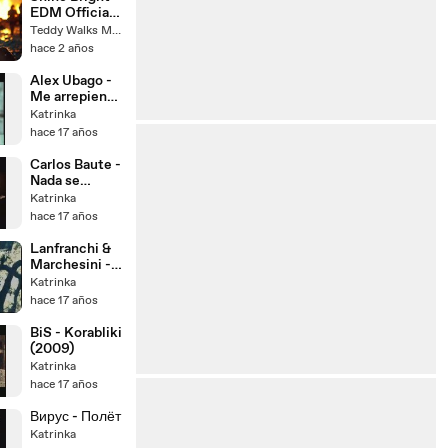
2008 +lyrics
EDM Official
HD
Dance Music
Teddy Walks Music
hace 2 años
Alex Ubago -
Me arrepiento
(2009)
Katrinka
hace 17 años
Carlos Baute -
Nada se
compara a ti
Katrinka
(con Maria
hace 17 años
Castro, 2009)
Lanfranchi &
Marchesini -
Boys And
Katrinka
Girls (2009)
hace 17 años
BiS - Korabliki
(2009)
Katrinka
hace 17 años
Вирус - Полёт
Katrinka