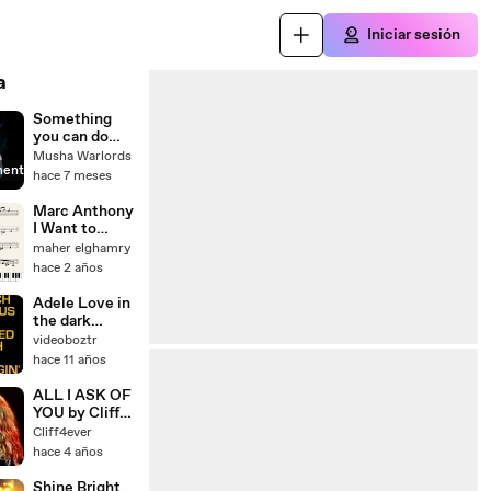
Iniciar sesión
a
Something
you can do
(Ultraman
Musha Warlords
mente
cosmos
hace 7 meses
Ending) -
cover english
Marc Anthony
I Want to
Spend My
maher elghamry
Lifetime
hace 2 años
,,,Music
compuser by
Adele Love in
Maher
the dark
Elghamry
karaoke lyrics
videoboztr
hace 11 años
ALL I ASK OF
YOU by Cliff
Richard and
Cliff4ever
Abbie Osman
hace 4 años
- live
performance
Shine Bright