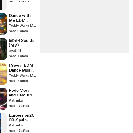
hace 17 años
Dance with
Me EDM
Official Dance
Teddy Walks Music
Music 2024
hace 2 años
周深-I See Us
(MV)
boathill
hace 4 años
I Swear EDM
Dance Music
2024
Teddy Walks Music
hace 2 años
Fedo Mora
and Camurri -
After the Rain
Katrinka
hace 17 años
Eurovision20
09-Spain-
Soraya
Katrinka
Arnelas-La
hace 17 años