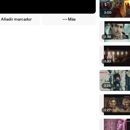
3:00
Añadir marcador
Más
3:39
3:33
3:25
3:27