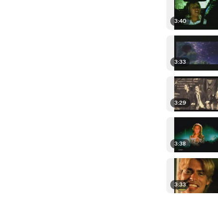
3:40
3:33
3:29
3:38
3:33