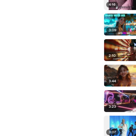
4:16
3:09
2:10
3:44
3:23
3:07