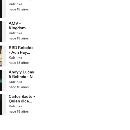
Katrinka
hace 18 años
AMV -
Kingdom
Hearts - Paolo
Katrinka
Meneguzzi -
hace 18 años
Diversa Dalle
Altre
RBD Rebelde
- Aun Hay
Algo
Katrinka
hace 18 años
Andy y Lucas
& Belinda - No
Entiendo
Katrinka
hace 18 años
Carlos Baute -
Quien dice
que no duele
Katrinka
hace 18 años