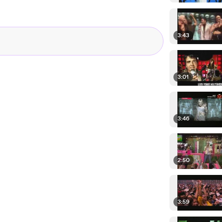
3:43
3:01
3:46
2:50
3:59