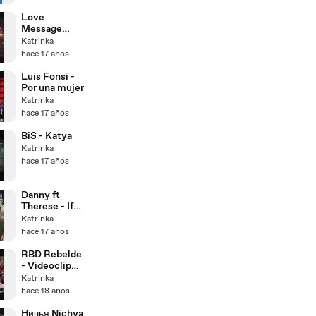
noche es para
mi
Love
Message
(80`s)
Katrinka
hace 17 años
Luis Fonsi -
Por una mujer
Katrinka
hace 17 años
BiS - Katya
Katrinka
hace 17 años
Danny ft
Therese - If
only you
Katrinka
hace 17 años
RBD Rebelde
- Videoclip
Sólo Quédate
Katrinka
en Silencio
hace 18 años
Ничья Nichya