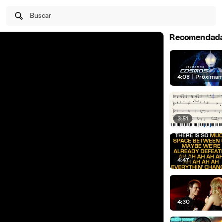
Buscar
Recomendad
4:08
|
Próxima
3:51
4:47
4:30