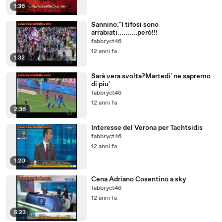
1:36
Sannino:"I tifosi sono
arrabiati..........però!!!
fabbryct46
12 anni fa
1:32
Sarà vera svolta?Martedi' ne sapremo
di piu'
fabbryct46
12 anni fa
2:36
Interesse del Verona per Tachtsidis
fabbryct46
12 anni fa
1:20
Cena Adriano Cosentino a sky
fabbryct46
12 anni fa
5:23