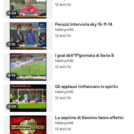
12 anni fa
9:54
Peruzzi Intervista sky 15-11-14
fabbryct46
12 anni fa
3:19
I goal dell'11°giornata di Serie B
fabbryct46
12 anni fa
6:14
Gli applausi rinfrancano lo spirito
fabbryct46
12 anni fa
4:06
Le aspirine di Sannino fanno effetto
fabbryct46
12 anni fa