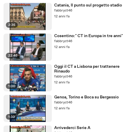
Catania, Il punto sul progetto stadio
fabbryct46
12 anni fa
2:35
Cosentino:" CT in Europa in tre anni"
fabbryct46
12 anni fa
22:45
Oggi il CT a Lisbona per trattenere
Rinaudo
fabbryct46
12 anni fa
1:00
Genoa, Torino e Boca su Bergessio
fabbryct46
12 anni fa
1:33
Arrivederci Serie A