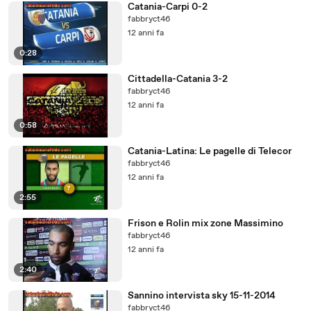
Catania-Carpi 0-2
fabbryct46
12 anni fa
0:28
Cittadella-Catania 3-2
fabbryct46
12 anni fa
0:58
Catania-Latina: Le pagelle di Telecor
fabbryct46
12 anni fa
2:55
Frison e Rolin mix zone Massimino
fabbryct46
12 anni fa
2:40
Sannino intervista sky 15-11-2014
fabbryct46