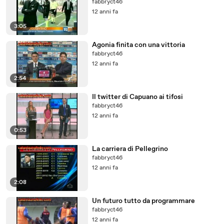
fabbryct46
12 anni fa
3:05
Agonia finita con una vittoria
fabbryct46
12 anni fa
2:54
Il twitter di Capuano ai tifosi
fabbryct46
12 anni fa
0:53
La carriera di Pellegrino
fabbryct46
12 anni fa
2:08
Un futuro tutto da programmare
fabbryct46
12 anni fa