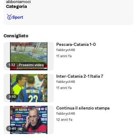
abboniamoci
Categoria
🥇
Sport
Consigliato
Pescara-Catania 1-0
fabbryct46
11 anni fa
1:32
|
Prossimi video
Inter-Catania 2-1 Italia 7
fabbryct46
11 anni fa
3:10
Continua il silenzio stampa
fabbryct46
12 anni fa
0:45