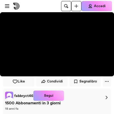
Vai al lettore
Passa al contenuto principale
Accedi
Like
Condividi
Segnalibro
Segui
fabbryct46
1500 Abbonamenti in 3 giorni
18 anni fa