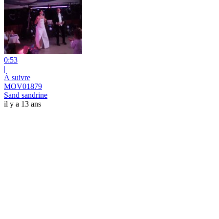
0:53
|
À suivre
MOV01879
Sand sandrine
il y a 13 ans