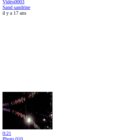
Vidéo0003
Sand sandrine
il y a 17 ans
0:21
Photo 010