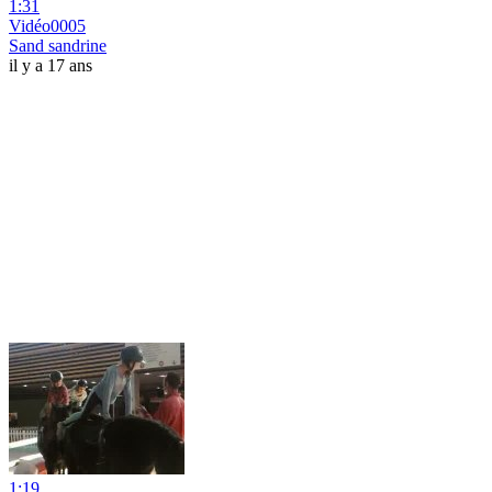
1:31
Vidéo0005
Sand sandrine
il y a 17 ans
1:19