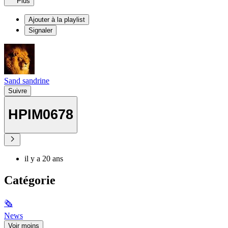
Plus
Ajouter à la playlist
Signaler
Sand sandrine
Suivre
HPIM0678
il y a 20 ans
Catégorie
🗞
News
Voir moins