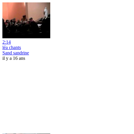
2:14
léa chants
Sand sandrine
il y a 16 ans