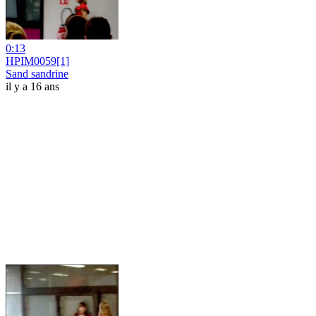
0:13
HPIM0059[1]
Sand sandrine
il y a 16 ans