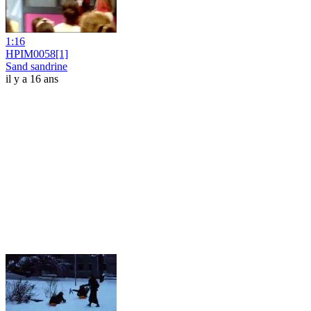
1:16
HPIM0058[1]
Sand sandrine
il y a 16 ans