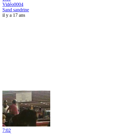
Vidéo0004
Sand sandrine
il y a 17 ans
7:02