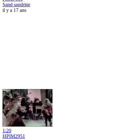
Sand sandrine
il y a 17 ans
1:20
HPIM2951