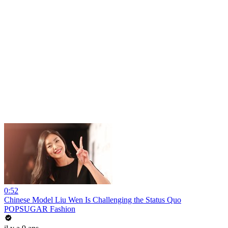
0:52
Chinese Model Liu Wen Is Challenging the Status Quo
POPSUGAR Fashion