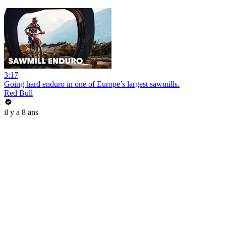
3:17
Going hard enduro in one of Europe’s largest sawmills.
Red Bull
il y a 8 ans