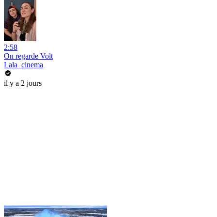
2:58
On regarde Volt
Lala_cinema
il y a 2 jours