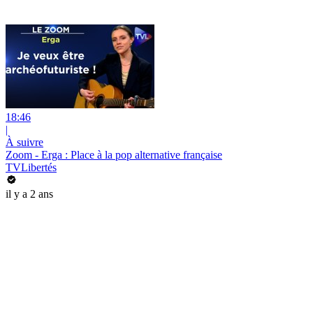
18:46
|
À suivre
Zoom - Erga : Place à la pop alternative française
TVLibertés
il y a 2 ans