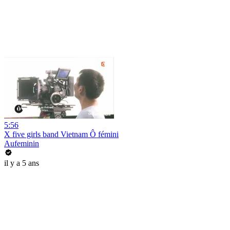
5:56
X five girls band Vietnam Ô fémini
Aufeminin
il y a 5 ans