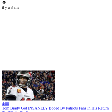
il y a 3 ans
4:00
Tom Brady Got INSANELY Booed By Patriots Fans In His Return