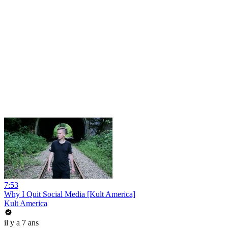
7:53
Why I Quit Social Media [Kult America]
Kult America
il y a 7 ans