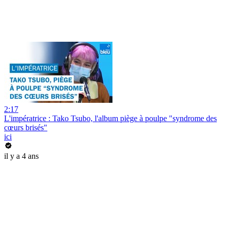
2:17
L'impératrice : Tako Tsubo, l'album piège à poulpe "syndrome des
cœurs brisés"
ici
il y a 4 ans