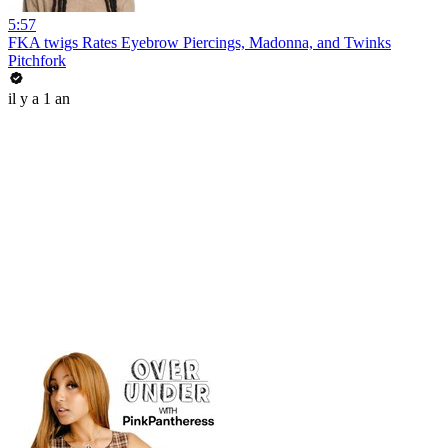
5:57
FKA twigs Rates Eyebrow Piercings, Madonna, and Twinks
Pitchfork
il y a 1 an