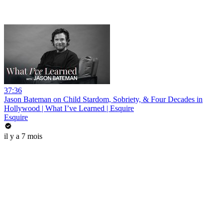
37:36
Jason Bateman on Child Stardom, Sobriety, & Four Decades in
Hollywood | What I’ve Learned | Esquire
Esquire
il y a 7 mois