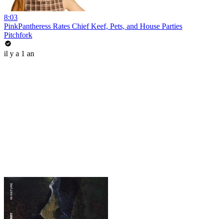
8:03
PinkPantheress Rates Chief Keef, Pets, and House Parties
Pitchfork
il y a 1 an