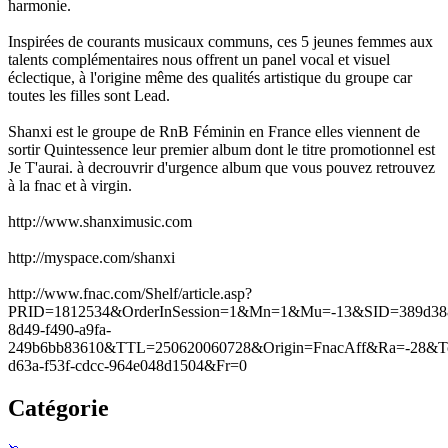
harmonie.
Inspirées de courants musicaux communs, ces 5 jeunes femmes aux
talents complémentaires nous offrent un panel vocal et visuel
éclectique, à l'origine même des qualités artistique du groupe car
toutes les filles sont Lead.
Shanxi est le groupe de RnB Féminin en France elles viennent de
sortir Quintessence leur premier album dont le titre promotionnel est
Je T'aurai. à decrouvrir d'urgence album que vous pouvez retrouvez
à la fnac et à virgin.
http://www.shanximusic.com
http://myspace.com/shanxi
http://www.fnac.com/Shelf/article.asp?
PRID=1812534&OrderInSession=1&Mn=1&Mu=-13&SID=389d38
8d49-f490-a9fa-
249b6bb83610&TTL=250620060728&Origin=FnacAff&Ra=-28&
d63a-f53f-cdcc-964e048d1504&Fr=0
Catégorie