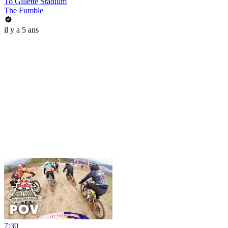
To Gillette Stadium
The Fumble
il y a 5 ans
7:30