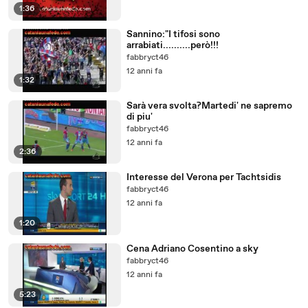
1:36
Sannino:"I tifosi sono
arrabiati..........però!!!
fabbryct46
12 anni fa
1:32
Sarà vera svolta?Martedi' ne sapremo
di piu'
fabbryct46
12 anni fa
2:36
Interesse del Verona per Tachtsidis
fabbryct46
12 anni fa
1:20
Cena Adriano Cosentino a sky
fabbryct46
12 anni fa
5:23