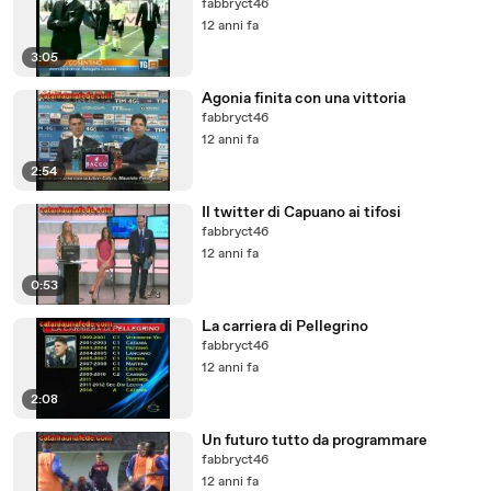
fabbryct46
12 anni fa
3:05
Agonia finita con una vittoria
fabbryct46
12 anni fa
2:54
Il twitter di Capuano ai tifosi
fabbryct46
12 anni fa
0:53
La carriera di Pellegrino
fabbryct46
12 anni fa
2:08
Un futuro tutto da programmare
fabbryct46
12 anni fa