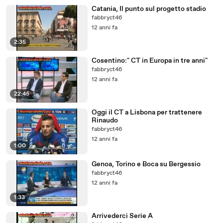
Catania, Il punto sul progetto stadio
fabbryct46
12 anni fa
2:35
Cosentino:" CT in Europa in tre anni"
fabbryct46
12 anni fa
22:45
Oggi il CT a Lisbona per trattenere
Rinaudo
fabbryct46
12 anni fa
1:00
Genoa, Torino e Boca su Bergessio
fabbryct46
12 anni fa
1:33
Arrivederci Serie A