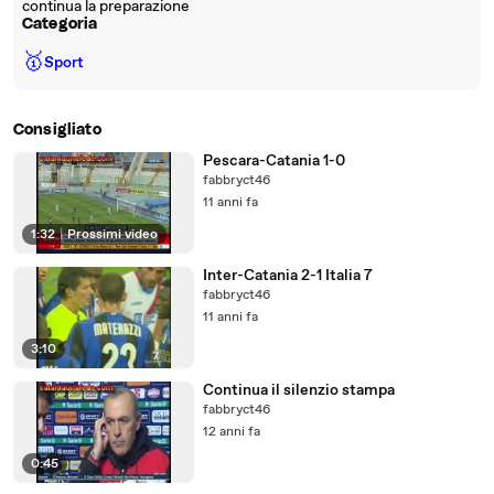
continua la preparazione
Categoria
🥇
Sport
Consigliato
Pescara-Catania 1-0
fabbryct46
11 anni fa
1:32
|
Prossimi video
Inter-Catania 2-1 Italia 7
fabbryct46
11 anni fa
3:10
Continua il silenzio stampa
fabbryct46
12 anni fa
0:45