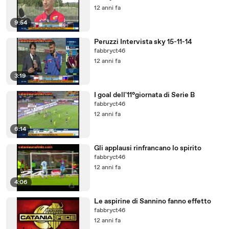
12 anni fa
9:54
Peruzzi Intervista sky 15-11-14
fabbryct46
12 anni fa
3:19
I goal dell'11°giornata di Serie B
fabbryct46
12 anni fa
6:14
Gli applausi rinfrancano lo spirito
fabbryct46
12 anni fa
4:06
Le aspirine di Sannino fanno effetto
fabbryct46
12 anni fa