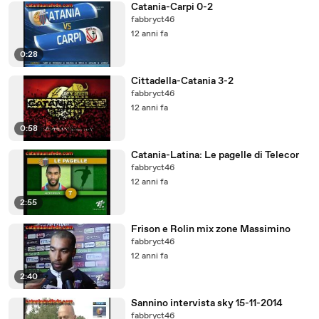
Catania-Carpi 0-2
fabbryct46
12 anni fa
0:28
Cittadella-Catania 3-2
fabbryct46
12 anni fa
0:58
Catania-Latina: Le pagelle di Telecor
fabbryct46
12 anni fa
2:55
Frison e Rolin mix zone Massimino
fabbryct46
12 anni fa
2:40
Sannino intervista sky 15-11-2014
fabbryct46