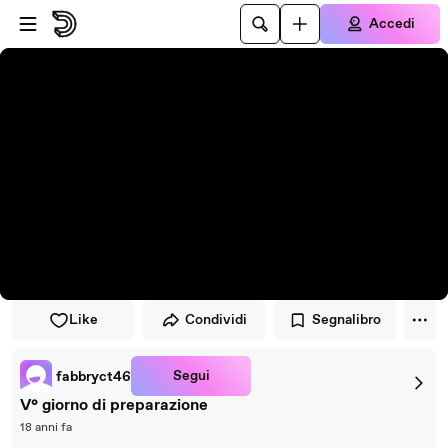
Vai al lettore
Passa al contenuto principale
Accedi
Like
Condividi
Segnalibro
Segui
fabbryct46
V° giorno di preparazione
18 anni fa