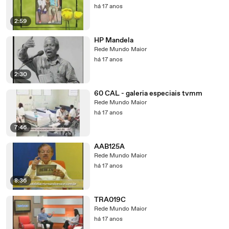
há 17 anos
2:59
HP Mandela
Rede Mundo Maior
há 17 anos
2:30
60 CAL - galeria especiais tvmm
Rede Mundo Maior
há 17 anos
7:46
AAB125A
Rede Mundo Maior
há 17 anos
8:36
TRA019C
Rede Mundo Maior
há 17 anos