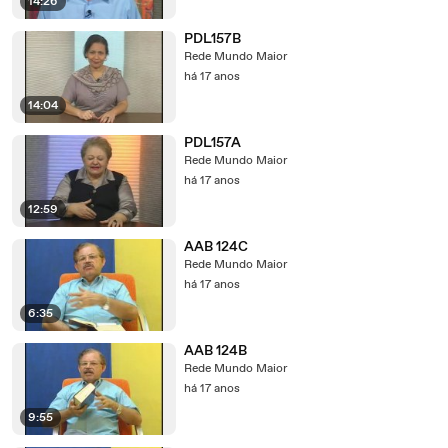
14:26
PDL157B
Rede Mundo Maior
há 17 anos
14:04
PDL157A
Rede Mundo Maior
há 17 anos
12:59
AAB 124C
Rede Mundo Maior
há 17 anos
6:35
AAB 124B
Rede Mundo Maior
há 17 anos
9:55