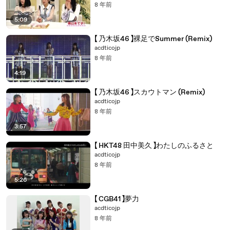
8 年前
5:09
【 乃木坂46 】裸足でSummer (Remix)
acdticojp
8 年前
4:19
【 乃木坂46 】スカウトマン (Remix)
acdticojp
8 年前
3:57
【 HKT48 田中美久 】わたしのふるさと
acdticojp
8 年前
5:26
【 CGB41 】夢力
acdticojp
8 年前