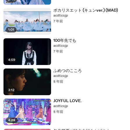
ポカリスエット (キュンver.) (MAD)
acdticojp
7 年前
1:01
100年先でも
acdticojp
7 年前
4:59
ふめつのこころ
acdticojp
8 年前
3:12
JOYFUL LOVE.
acdticojp
8 年前
4:29