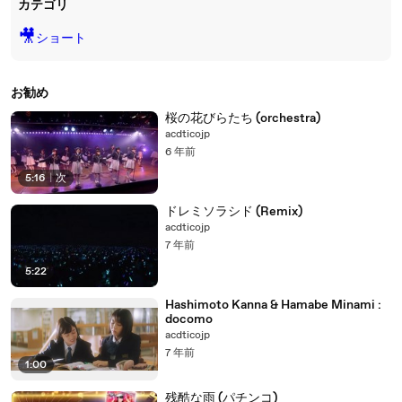
カテゴリ
🎥
ショート
お勧め
桜の花びらたち (orchestra)
acdticojp
6 年前
5:16
|
次
ドレミソラシド (Remix)
acdticojp
7 年前
5:22
Hashimoto Kanna & Hamabe Minami :
docomo
acdticojp
7 年前
1:00
残酷な雨 (パチンコ)