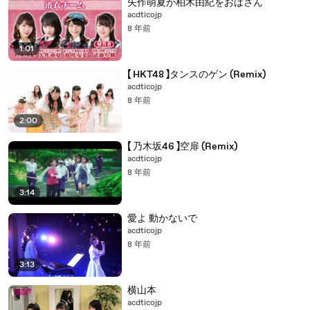
矢作萌夏が柏木由紀をおばさん
acdticojp
8 年前
1:01
【 HKT48 】タンスのゲン (Remix)
acdticojp
8 年前
2:00
【 乃木坂46 】空扉 (Remix)
acdticojp
8 年前
3:14
愛よ 動かないで
acdticojp
8 年前
3:13
横山本
acdticojp