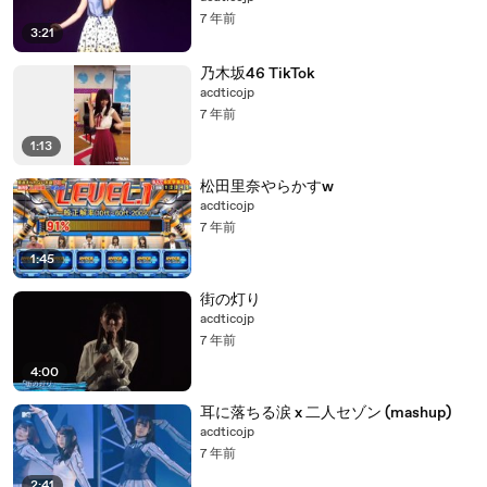
7 年前
3:21
乃木坂46 TikTok
acdticojp
7 年前
1:13
松田里奈やらかすw
acdticojp
7 年前
1:45
街の灯り
acdticojp
7 年前
4:00
耳に落ちる涙 x 二人セゾン (mashup)
acdticojp
7 年前
2:41