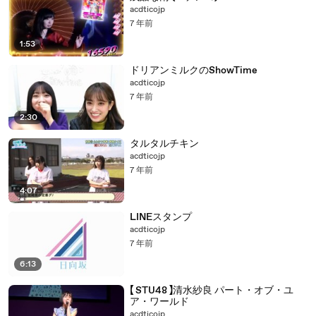
acdticojp
7 年前
1:53
ドリアンミルクのShowTime
acdticojp
7 年前
2:30
タルタルチキン
acdticojp
7 年前
4:07
LINEスタンプ
acdticojp
7 年前
6:13
【 STU48 】清水紗良 パート・オブ・ユ
ア・ワールド
acdticojp