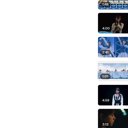
1:45
4:00
2:41
1:01
4:59
3:12