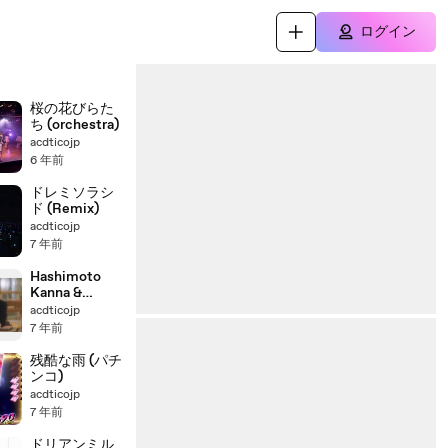
ログイン
桜の花びらた
ち (orchestra)
acdticojp
6 年前
ドレミソラシ
ド (Remix)
acdticojp
7 年前
Hashimoto
Kanna &
Hamabe
acdticojp
Minami :
7 年前
docomo
残酷な雨 (パチ
ンコ)
acdticojp
7 年前
ドリアンミル