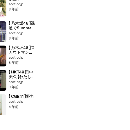
acdticojp
8 年前
【 乃木坂46 】裸
足でSummer
(Remix)
acdticojp
8 年前
【 乃木坂46 】ス
カウトマン
(Remix)
acdticojp
8 年前
【 HKT48 田中
美久 】わたしの
ふるさと
acdticojp
8 年前
【 CGB41 】夢力
acdticojp
8 年前