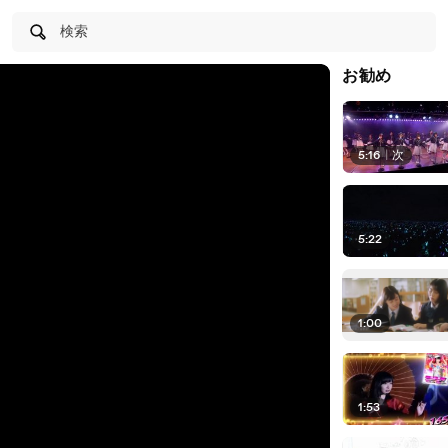
検索
お勧め
5:16
|
次
5:22
1:00
1:53