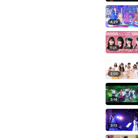
4:29
1:01
2:00
3:14
3:13