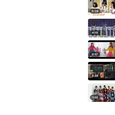
5:09
4:19
3:57
5:26
3:55