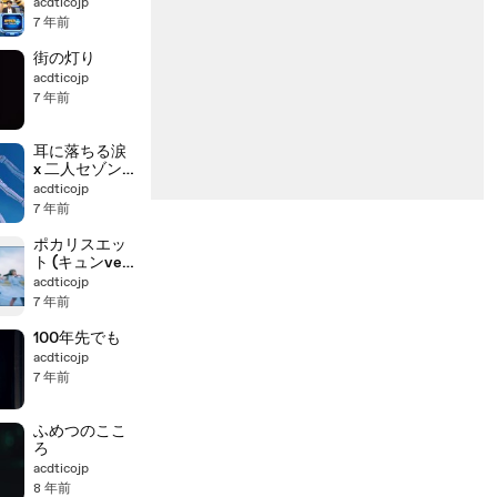
acdticojp
7 年前
街の灯り
acdticojp
7 年前
耳に落ちる涙
x 二人セゾン
(mashup)
acdticojp
7 年前
ポカリスエッ
ト (キュンver.)
(MAD)
acdticojp
7 年前
100年先でも
acdticojp
7 年前
ふめつのここ
ろ
acdticojp
8 年前