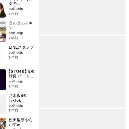
クの
ShowTime
acdticojp
7 年前
タルタルチキ
ン
acdticojp
7 年前
LINEスタンプ
acdticojp
7 年前
【 STU48 】清水
紗良 パート・
オブ・ユア・
acdticojp
ワールド
7 年前
乃木坂46
TikTok
acdticojp
7 年前
松田里奈やら
かすw