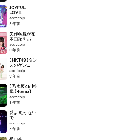
JOYFUL
LOVE.
acdticojp
8 年前
矢作萌夏が柏
木由紀をおば
さん
acdticojp
8 年前
【 HKT48 】タン
スのゲン
(Remix)
acdticojp
8 年前
【 乃木坂46 】空
扉 (Remix)
acdticojp
8 年前
愛よ 動かない
で
acdticojp
8 年前
横山本