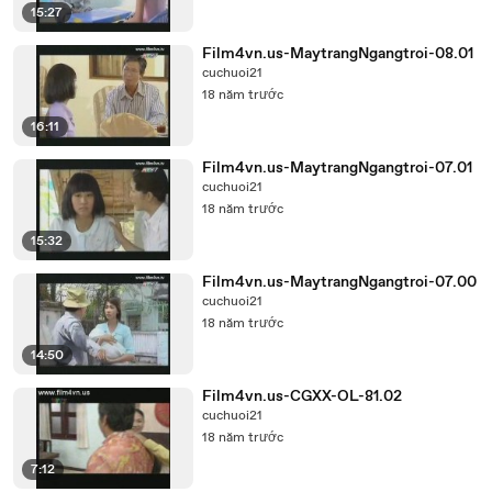
15:27
Film4vn.us-MaytrangNgangtroi-08.01
cuchuoi21
18 năm trước
16:11
Film4vn.us-MaytrangNgangtroi-07.01
cuchuoi21
18 năm trước
15:32
Film4vn.us-MaytrangNgangtroi-07.00
cuchuoi21
18 năm trước
14:50
Film4vn.us-CGXX-OL-81.02
cuchuoi21
18 năm trước
7:12