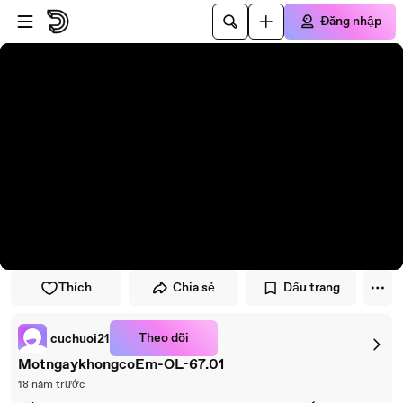
Đi đến trình phát
Đi đến nội dung chính
Đăng nhập
Thích
Chia sẻ
Dấu trang
Theo dõi
cuchuoi21
MotngaykhongcoEm-OL-67.01
18 năm trước