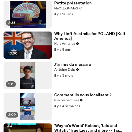
Petite présentation
NeOtEcK-MaGiC
il y a 20 ans
2:38
Why I left Australia for POLAND [Kult
America]
Kult America
il y a 8 ans
13:00
J’ai mis du mascara
Antoine Delp
il y a 3 mois
1:11
Comment ils nous localisent📱
Pierrespectives
il y a 4 semaines
2:09
'Wayne's World' Reboot, 'Lilo and
Stitch', 'True Lies', and more -- Tia