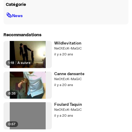
Catégorie
🗞
News
Recommandations
Wildlevitation
NeOtEcK-MaGiC
il y a 20 ans
1:18
|
À suivre
Canne dansante
NeOtEcK-MaGiC
il y a 20 ans
6:35
Foulard Taquin
NeOtEcK-MaGiC
il y a 20 ans
0:57