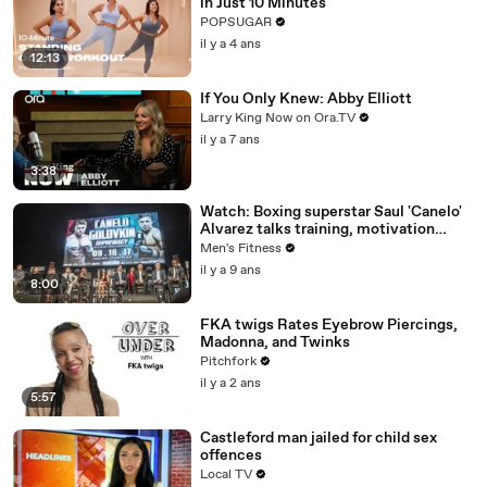
in Just 10 Minutes
POPSUGAR
il y a 4 ans
12:13
If You Only Knew: Abby Elliott
Larry King Now on Ora.TV
il y a 7 ans
3:38
Watch: Boxing superstar Saul 'Canelo'
Alvarez talks training, motivation
against Gennady Golovkin
Men's Fitness
il y a 9 ans
8:00
FKA twigs Rates Eyebrow Piercings,
Madonna, and Twinks
Pitchfork
il y a 2 ans
5:57
Castleford man jailed for child sex
offences
Local TV