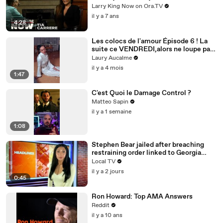
Carrere answers your social media
Larry King Now on Ora.TV
questions
il y a 7 ans
4:28
Les colocs de l'amour Épisode 6 ! La
suite ce VENDREDI,alors ne loupe pas
ça! Épisode 6/8 pour la saison 2
Laury Aucalme
il y a 4 mois
1:47
C'est Quoi le Damage Control ?
Matteo Sapin
il y a 1 semaine
1:08
Stephen Bear jailed after breaching
restraining order linked to Georgia
Harrison
Local TV
il y a 2 jours
0:45
Ron Howard: Top AMA Answers
Reddit
il y a 10 ans