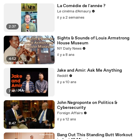
La Comédie de l'année ?
Le cinéma d'Amaury
il y a 2 semaines
2:37
Sights & Sounds of Louis Armstrong
House Museum
NY Daily News
il y a 8 ans
4:52
Jake and Amir: Ask Me Anything
Reddit
il y a 10 ans
7:41
John Negroponte on Politics &
Cybersecurity
Foreign Affairs
il y a 12 ans
8:47
Bang Out This Standing Butt Workout