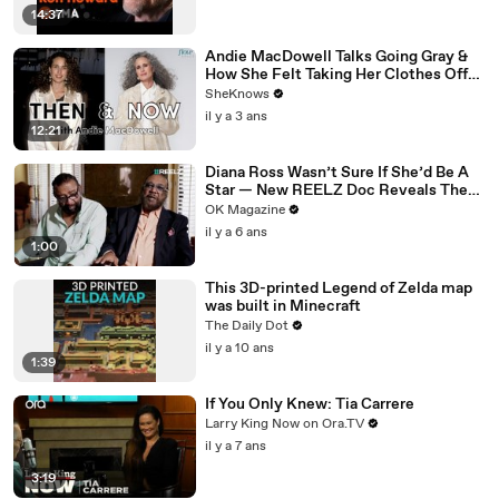
14:37
Andie MacDowell Talks Going Gray &
How She Felt Taking Her Clothes Off
on Camera at Age 65
SheKnows
il y a 3 ans
12:21
Diana Ross Wasn’t Sure If She’d Be A
Star — New REELZ Doc Reveals The
Reason Why
OK Magazine
il y a 6 ans
1:00
This 3D-printed Legend of Zelda map
was built in Minecraft
The Daily Dot
il y a 10 ans
1:39
If You Only Knew: Tia Carrere
Larry King Now on Ora.TV
il y a 7 ans
3:19