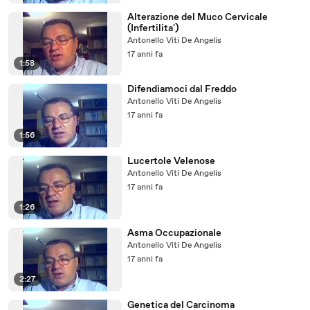
Alterazione del Muco Cervicale
(Infertilita')
Antonello Viti De Angelis
17 anni fa
1:58
Difendiamoci dal Freddo
Antonello Viti De Angelis
17 anni fa
1:56
Lucertole Velenose
Antonello Viti De Angelis
17 anni fa
1:26
Asma Occupazionale
Antonello Viti De Angelis
17 anni fa
2:27
Genetica del Carcinoma