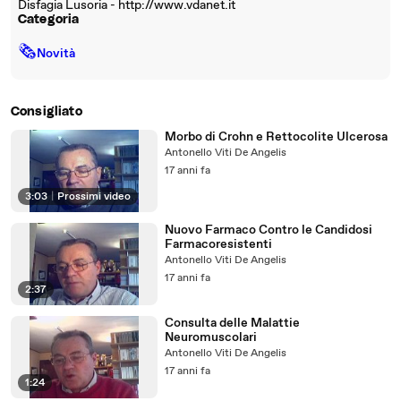
Disfagia Lusoria - http://www.vdanet.it
Categoria
🗞
Novità
Consigliato
Morbo di Crohn e Rettocolite Ulcerosa
Antonello Viti De Angelis
17 anni fa
3:03
|
Prossimi video
Nuovo Farmaco Contro le Candidosi
Farmacoresistenti
Antonello Viti De Angelis
17 anni fa
2:37
Consulta delle Malattie
Neuromuscolari
Antonello Viti De Angelis
17 anni fa
1:24