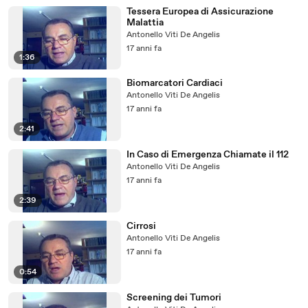
Tessera Europea di Assicurazione
Malattia
Antonello Viti De Angelis
17 anni fa
1:36
Biomarcatori Cardiaci
Antonello Viti De Angelis
17 anni fa
2:41
In Caso di Emergenza Chiamate il 112
Antonello Viti De Angelis
17 anni fa
2:39
Cirrosi
Antonello Viti De Angelis
17 anni fa
0:54
Screening dei Tumori