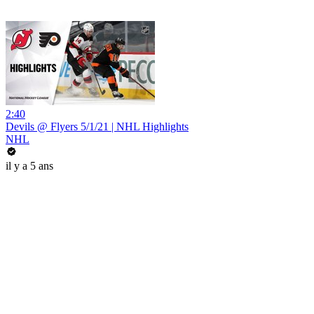
2:40
Devils @ Flyers 5/1/21 | NHL Highlights
NHL
il y a 5 ans