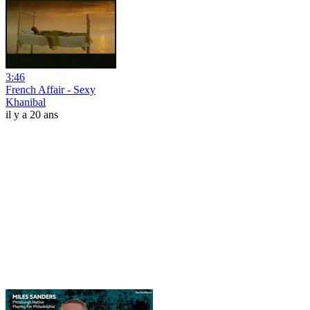
3:46
French Affair - Sexy
Khanibal
il y a 20 ans