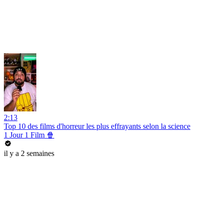
2:13
Top 10 des films d'horreur les plus effrayants selon la science
1 Jour 1 Film 🍿
il y a 2 semaines