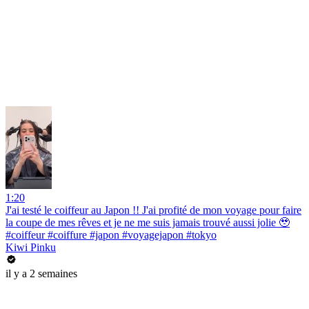
1:20
J'ai testé le coiffeur au Japon !! J'ai profité de mon voyage pour faire
la coupe de mes rêves et je ne me suis jamais trouvé aussi jolie 🥹
#coiffeur #coiffure #japon #voyagejapon #tokyo
Kiwi Pinku
il y a 2 semaines