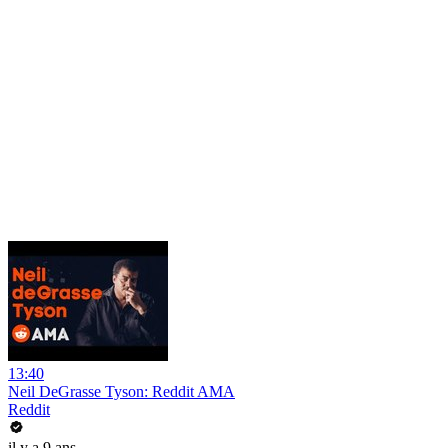
13:40
Neil DeGrasse Tyson: Reddit AMA
Reddit
il y a 9 ans