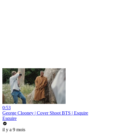
0:53
George Clooney | Cover Shoot BTS | Esquire
Esquire
il y a 9 mois