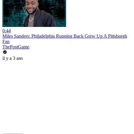
0:44
Miles Sanders: Philadelphia Running Back Grew Up A Pittsburgh
Fan
ThePostGame
il y a 3 ans