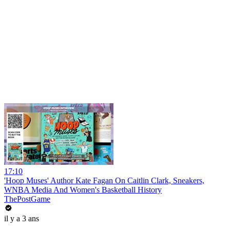
17:10
'Hoop Muses' Author Kate Fagan On Caitlin Clark, Sneakers,
WNBA Media And Women's Basketball History
ThePostGame
il y a 3 ans