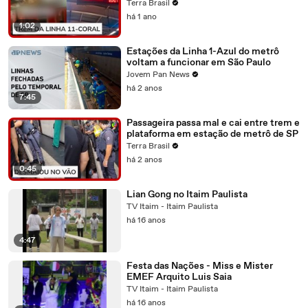
Centro de SP
Terra Brasil
há 1 ano
1:02
Estações da Linha 1-Azul do metrô
voltam a funcionar em São Paulo
Jovem Pan News
há 2 anos
7:45
Passageira passa mal e cai entre trem e
plataforma em estação de metrô de SP
Terra Brasil
há 2 anos
0:45
Lian Gong no Itaim Paulista
TV Itaim - Itaim Paulista
há 16 anos
4:47
Festa das Nações - Miss e Mister
EMEF Arquito Luis Saia
TV Itaim - Itaim Paulista
há 16 anos