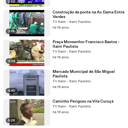
2:00
Construção da ponte na Av Dama Entre
Verdes
TV Itaim - Itaim Paulista
há 16 anos
3:16
Praça Monsenhor Francisco Bastos -
Itaim Paulista
TV Itaim - Itaim Paulista
há 16 anos
4:08
Mercado Municipal de São Miguel
Paulista
TV Itaim - Itaim Paulista
há 16 anos
4:40
Caminho Perigoso na Vila Curuçá
TV Itaim - Itaim Paulista
há 16 anos
5:26