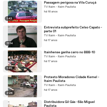
Passagem perigosa na Vila Curuçá
TV Itaim - Itaim Paulista
há 16 anos
1:43
Entrevista subprefeito Celso Capato -
parte 01
TV Itaim - Itaim Paulista
há 17 anos
11:14
Itainhense ganha carro no BBB-10
TV Itaim - Itaim Paulista
há 17 anos
1:20
Protesto Moradores Cidade Kemel -
Itaim Paulista
TV Itaim - Itaim Paulista
há 17 anos
2:26
Distribuidora Gil Gás -São Miguel
Paulista