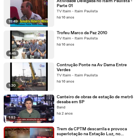
Atividade Delegada no Itaim Paulista -
Parte 01
TV Itaim - Itaim Paulista
há 16 anos
15:49
Trofeu Marco da Paz 2010
TV Itaim - Itaim Paulista
há 16 anos
4:45
Contrução Ponte na Av Dama Entre
Verdes
TV Itaim - Itaim Paulista
há 16 anos
1:30
Canteiro de obras de estação de metrô
desaba em SP
Band
há 2 anos
1:53
Trem da CPTM descarrila e provoca
superlotação na Estação Luz, no