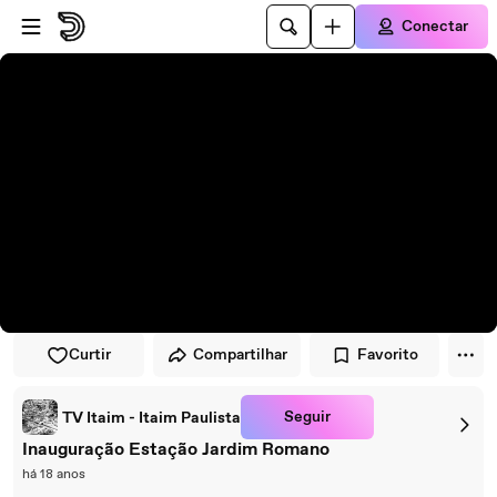
Pular para o player
Ir para o conteúdo principal
Conectar
Curtir
Compartilhar
Favorito
Seguir
TV Itaim - Itaim Paulista
Inauguração Estação Jardim Romano
há 18 anos