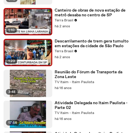
Canteiro de obras de nova estação de
metrô desaba no centro de SP
Terra Brasil
há 2 anos
1:10
Descarrilamento de trem gera tumulto
em estações da cidade de São Paulo
Terra Brasil
há 2 anos
1:23
Reunião do Fórum de Transporte da
Zona Leste
TV Itaim - Itaim Paulista
há 16 anos
3:48
Atividade Delegada no Itaim Paulista -
Parte 02
TV Itaim - Itaim Paulista
há 16 anos
17:56