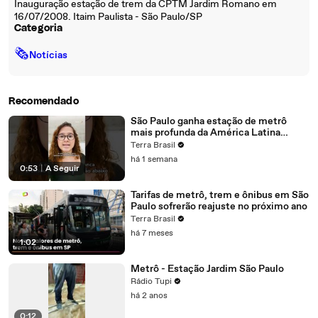
Inauguração estação de trem da CPTM Jardim Romano em
16/07/2008. Itaim Paulista - São Paulo/SP
Categoria
🗞
Notícias
Recomendado
São Paulo ganha estação de metrô
mais profunda da América Latina
#shorts
Terra Brasil
há 1 semana
0:53
|
A Seguir
Tarifas de metrô, trem e ônibus em São
Paulo sofrerão reajuste no próximo ano
Terra Brasil
há 7 meses
1:02
Metrô - Estação Jardim São Paulo
Rádio Tupi
há 2 anos
0:12