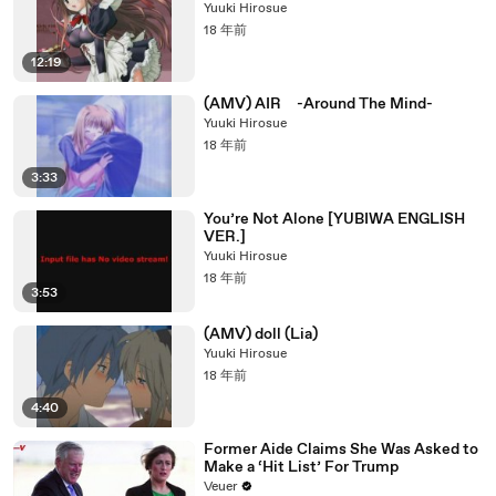
Yuuki Hirosue
18 年前
12:19
(AMV) AIR -Around The Mind-
Yuuki Hirosue
18 年前
3:33
You’re Not Alone [YUBIWA ENGLISH
VER.]
Yuuki Hirosue
18 年前
3:53
(AMV) doll (Lia)
Yuuki Hirosue
18 年前
4:40
Former Aide Claims She Was Asked to
Make a ‘Hit List’ For Trump
Veuer