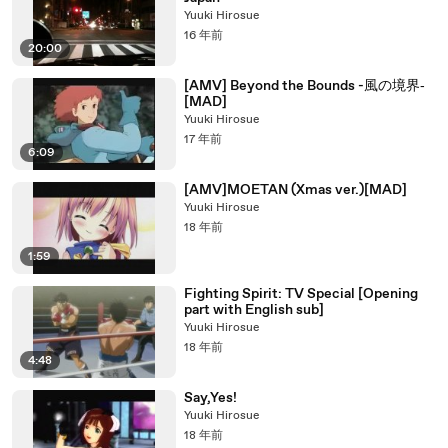
Yuuki Hirosue
16 年前
20:00
[AMV] Beyond the Bounds -風の境界‐
[MAD]
Yuuki Hirosue
17 年前
6:09
[AMV]MOETAN (Xmas ver.)[MAD]
Yuuki Hirosue
18 年前
1:59
Fighting Spirit: TV Special [Opening
part with English sub]
Yuuki Hirosue
18 年前
4:48
Say,Yes!
Yuuki Hirosue
18 年前