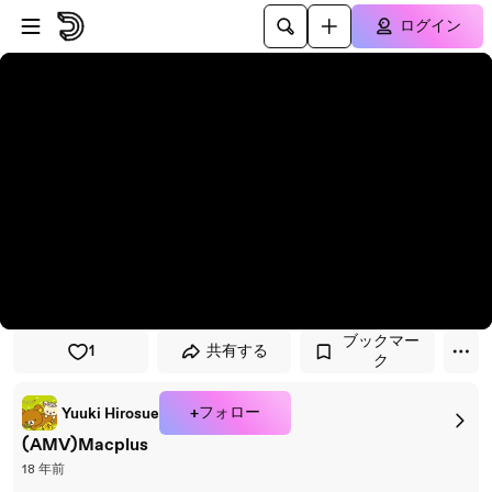
プレイヤーにスキップ
メインコンテンツにスキップ
ログイン
ブックマー
1
共有する
ク
+フォロー
Yuuki Hirosue
(AMV)Macplus
18 年前