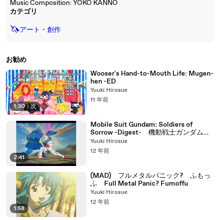
Music Composition: YOKO KANNO
カテゴリ
🦄
アート・創作
お勧め
Wooser's Hand-to-Mouth Life: Mugen-
hen -ED
Yuuki Hirosue
11 年前
1:30
|
次
Mobile Suit Gundam: Soldiers of
Sorrow -Digest- 機動戦士ガンダム
Ⅱ 哀・戦士～ダイジェスト～
Yuuki Hirosue
12 年前
2:41
(MAD) フルメタルパニック? ふもっ
ふ Full Metal Panic? Fumoffu
Yuuki Hirosue
12 年前
1:58