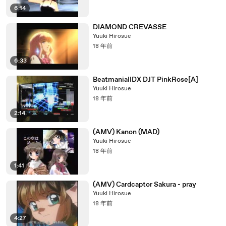
6:14
DIAMOND CREVASSE
Yuuki Hirosue
18 年前
6:33
BeatmaniaIIDX DJT PinkRose[A]
Yuuki Hirosue
18 年前
2:14
(AMV) Kanon (MAD)
Yuuki Hirosue
18 年前
1:41
(AMV) Cardcaptor Sakura - pray
Yuuki Hirosue
18 年前
4:27