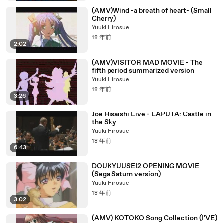
(AMV)Wind -a breath of heart- (Small
Cherry)
Yuuki Hirosue
18 年前
2:02
(AMV)VISITOR MAD MOVIE - The
fifth period summarized version
Yuuki Hirosue
18 年前
3:26
Joe Hisaishi Live - LAPUTA: Castle in
the Sky
Yuuki Hirosue
18 年前
6:43
DOUKYUUSEI2 OPENING MOVIE
(Sega Saturn version)
Yuuki Hirosue
18 年前
3:02
(AMV) KOTOKO Song Collection (I'VE)