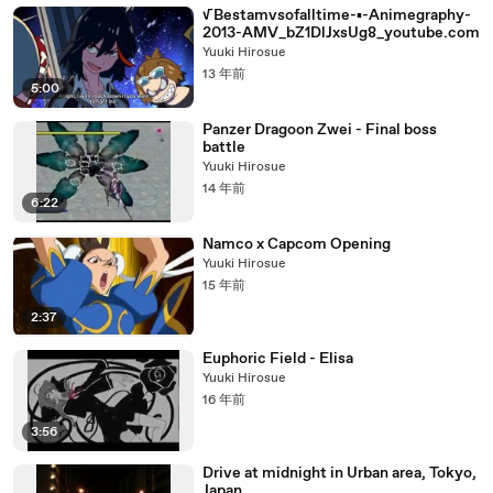
√Bestamvsofalltime-▪-Animegraphy-
2013-AMV_bZ1DlJxsUg8_youtube.com
Yuuki Hirosue
13 年前
5:00
Panzer Dragoon Zwei - Final boss
battle
Yuuki Hirosue
14 年前
6:22
Namco x Capcom Opening
Yuuki Hirosue
15 年前
2:37
Euphoric Field - Elisa
Yuuki Hirosue
16 年前
3:56
Drive at midnight in Urban area, Tokyo,
Japan