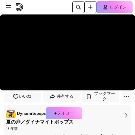
プレイヤーにスキップ
メインコンテンツにスキップ
ログイン
ブックマー
いいね
共有する
ク
+フォロー
Dynamitepops
夏の扉／ダイナマイトポップス
18 年前