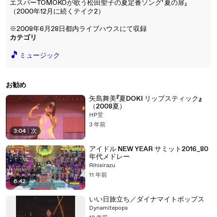
エスパーTOMOKOが歌う松田聖子の夏定番ソング「夏の扉」
（2000年12月に続くテイク2）
※2008年6月28日都内ライブハウスにて収録
カテゴリ
🎵
ミュージック
お勧め
矢島舞美『夏DOKI リップスティック』
（2008夏）
HP堂
3 年前
3:04
|
次
アイドル NEW YEAR サミット2016_80
年代メドレー
Rihisirazu
11 年前
6:42
いい日旅立ち／ダイナマイトポップス
Dynamitepops