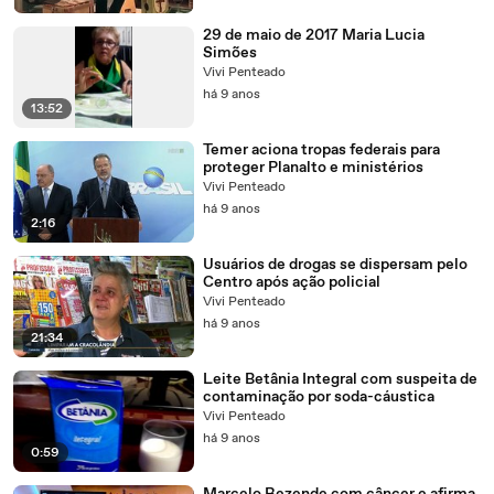
29 de maio de 2017 Maria Lucia
Simões
Vivi Penteado
há 9 anos
13:52
Temer aciona tropas federais para
proteger Planalto e ministérios
Vivi Penteado
há 9 anos
2:16
Usuários de drogas se dispersam pelo
Centro após ação policial
Vivi Penteado
há 9 anos
21:34
Leite Betânia Integral com suspeita de
contaminação por soda-cáustica
Vivi Penteado
há 9 anos
0:59