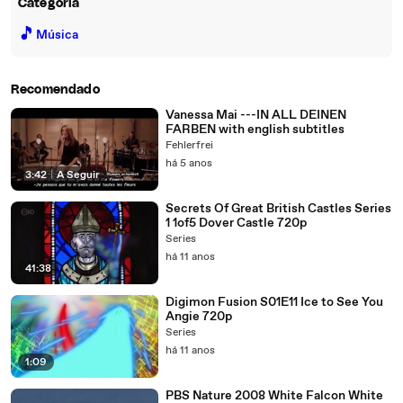
Categoria
🎵
Música
Recomendado
Vanessa Mai ---IN ALL DEINEN
FARBEN with english subtitles
Fehlerfrei
há 5 anos
3:42
|
A Seguir
Secrets Of Great British Castles Series
1 1of5 Dover Castle 720p
Series
há 11 anos
41:38
Digimon Fusion S01E11 Ice to See You
Angie 720p
Series
há 11 anos
1:09
PBS Nature 2008 White Falcon White