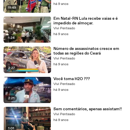
há 9 anos
11:49
Em Natal-RN Lula recebe vaias e é
impedido de almoçar.
Vivi Penteado
há 9 anos
1:24
Número de assassinatos cresce em
todas as regiões do Ceará
Vivi Penteado
há 9 anos
2:27
Você toma H2O ???
Vivi Penteado
há 9 anos
2:21
Sem comentários, apenas assistam!!
Vivi Penteado
há 9 anos
1:01