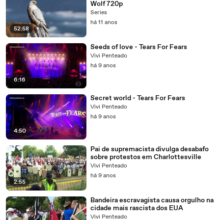
Wolf 720p
Series
há 11 anos
52:58
Seeds of love - Tears For Fears
Vivi Penteado
há 9 anos
6:16
Secret world - Tears For Fears
Vivi Penteado
há 9 anos
4:50
Pai de supremacista divulga desabafo
sobre protestos em Charlottesville
Vivi Penteado
há 9 anos
2:55
Bandeira escravagista causa orgulho na
cidade mais rascista dos EUA
Vivi Penteado