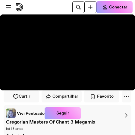
Pular para o player
Ir para o conteúdo principal
Conectar
Curtir
Compartilhar
Favorito
Seguir
Vivi Penteado
Gregorian Masters Of Chant 3 Megamix
há 18 anos