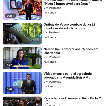
Marcelo Rezende com câncer e afirma
“Nada é impossível para Deus"
Vivi Penteado
há 9 anos
20:54
Ônibus do Vasco tomba e deixa 22
jogadores do sub-17 feridos
Vivi Penteado
há 9 anos
1:01
Nelson Xavier morre aos 75 anos em
Uberlândia
Vivi Penteado
há 9 anos
4:24
Vídeo mostra policial agredindo
advogada na Avenida Beira-Ma
Vivi Penteado
há 9 anos
0:58
Pancadaria na Câmara do Rio - Parte 2
-:))