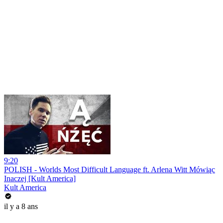
9:20
POLISH - Worlds Most Difficult Language ft. Arlena Witt Mówiąc
Inaczej [Kult America]
Kult America
il y a 8 ans