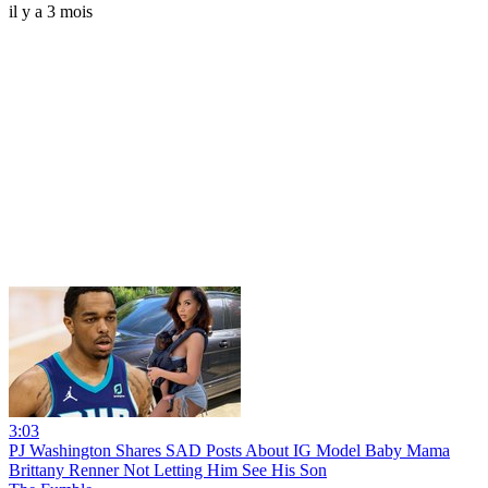
il y a 3 mois
3:03
PJ Washington Shares SAD Posts About IG Model Baby Mama
Brittany Renner Not Letting Him See His Son