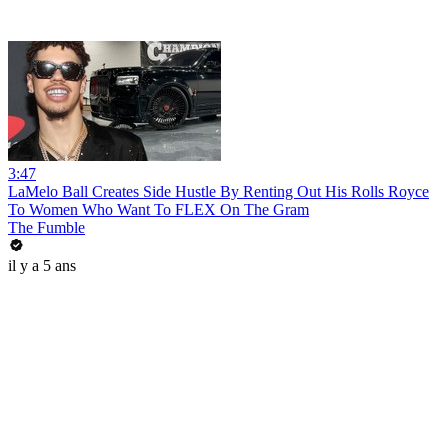
3:47
LaMelo Ball Creates Side Hustle By Renting Out His Rolls Royce
To Women Who Want To FLEX On The Gram
The Fumble
il y a 5 ans