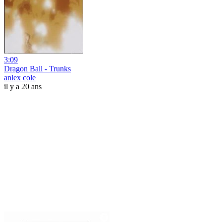
3:09
Dragon Ball - Trunks
anlex cole
il y a 20 ans