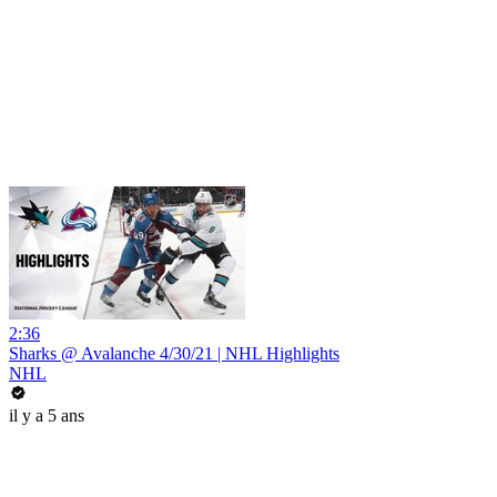
2:36
Sharks @ Avalanche 4/30/21 | NHL Highlights
NHL
il y a 5 ans