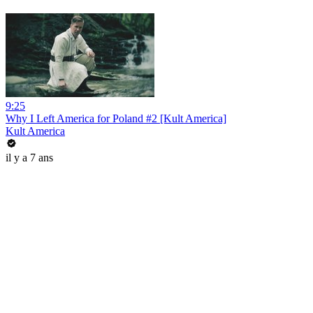
9:25
Why I Left America for Poland #2 [Kult America]
Kult America
il y a 7 ans