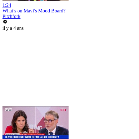
1:24
What’s on Mavi’s Mood Board?
Pitchfork
il y a 4 ans