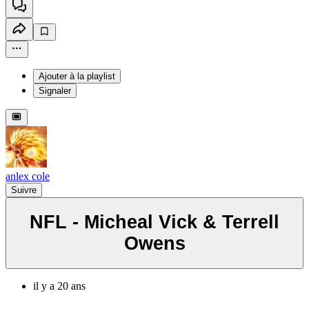
Ajouter à la playlist
Signaler
anlex cole
Suivre
NFL - Micheal Vick & Terrell
Owens
il y a 20 ans