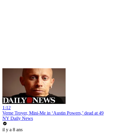
1:12
Verne Troyer, Mini-Me in ‘Austin Powers,’ dead at 49
NY Daily News
il y a 8 ans