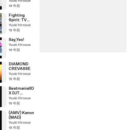
ver.)[MAD]
Yuuki Hirosue
18 年前
Fighting
Spirit: TV
Special
Yuuki Hirosue
[Opening part
18 年前
with English
sub]
Say,Yes!
Yuuki Hirosue
18 年前
DIAMOND
CREVASSE
Yuuki Hirosue
18 年前
BeatmaniaIID
X DJT
PinkRose[A]
Yuuki Hirosue
18 年前
(AMV) Kanon
(MAD)
Yuuki Hirosue
18 年前