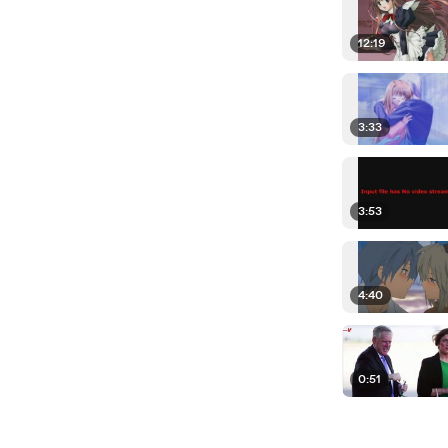
12:19
3:33
3:53
4:40
0:51