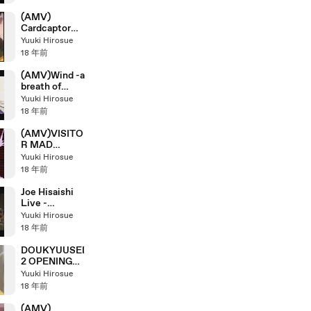
(AMV)
Cardcaptor
Sakura - pray
Yuuki Hirosue
18 年前
(AMV)Wind -a
breath of
heart- (Small
Yuuki Hirosue
Cherry)
18 年前
(AMV)VISITO
R MAD
MOVIE - The
Yuuki Hirosue
fifth period
18 年前
summarized
version
Joe Hisaishi
Live -
LAPUTA:
Yuuki Hirosue
Castle in the
18 年前
Sky
DOUKYUUSEI
2 OPENING
MOVIE (Sega
Yuuki Hirosue
Saturn
18 年前
version)
(AMV)