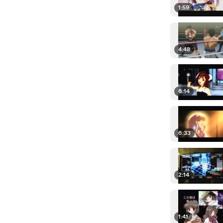
1:59
4:48
6:14
6:33
2:14
1:41