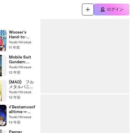
ログイン
Wooser's
Hand-to-
Mouth Life:
Yuuki Hirosue
Mugen-hen -
11 年前
ED
Mobile Suit
Gundam:
Soldiers of
Yuuki Hirosue
Sorrow -
12 年前
Digest- 機動
戦士ガンダム
(MAD) フル
Ⅱ 哀・戦士
メタルパニッ
～ダイジェス
ク? ふもっ
Yuuki Hirosue
ト～
ふ Full
12 年前
Metal Panic?
Fumoffu
√Bestamvsof
alltime-▪-
Animegraphy-
Yuuki Hirosue
2013-
13 年前
AMV_bZ1DlJx
sUg8_youtub
Panzer