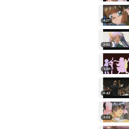
4:27
2:02
3:26
6:43
3:02