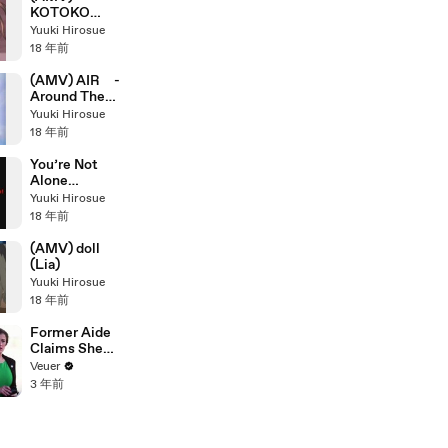
KOTOKO
Song
Yuuki Hirosue
Collection
18 年前
(I'VE)
(AMV) AIR -
Around The
Mind-
Yuuki Hirosue
18 年前
You’re Not
Alone
[YUBIWA
Yuuki Hirosue
ENGLISH
18 年前
VER.]
(AMV) doll
(Lia)
Yuuki Hirosue
18 年前
Former Aide
Claims She
Was Asked to
Veuer
Make a ‘Hit
3 年前
List’ For
Trump