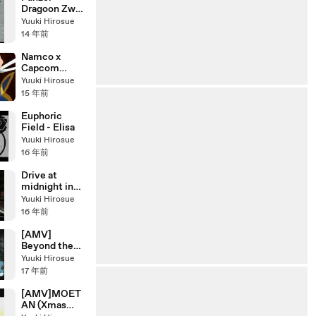
e.com
Dragoon Zwei
- Final boss
Yuuki Hirosue
battle
14 年前
Namco x
Capcom
Opening
Yuuki Hirosue
15 年前
Euphoric
Field - Elisa
Yuuki Hirosue
16 年前
Drive at
midnight in
Urban area,
Yuuki Hirosue
Tokyo, Japan
16 年前
[AMV]
Beyond the
Bounds -風の
Yuuki Hirosue
境界‐[MAD]
17 年前
[AMV]MOET
AN (Xmas