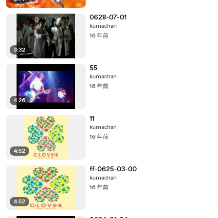
0628-07-01
kumachan
16 年前
3:32
55
kumachan
16 年前
4:26
11
kumachan
16 年前
4:52
ff-0625-03-00
kumachan
16 年前
4:52