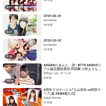
16 年前
4:17
0701-05-01
kumachan
16 年前
2:27
0701-03-01
kumachan
16 年前
3:36
AKB48の あんた、誰❔ #779 AKB1/5リ
アル版恋愛総選挙 岡部麟 小田えりな 太
田奈緒 佐藤栞 佐藤七海
和気あいあいチーム8
6 年前
58:31
4周年でガチバトル「入山杏奈 vs阿部マ
リア」篇 AKB48[公式]
DailyTvSeries
11 年前
5:14