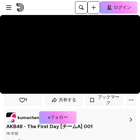
プレイヤーにスキップ
メインコンテンツにスキップ
ログイン
ブックマー
1
共有する
ク
+フォロー
kumachan
AKB48 - The First Day [チームA] 001
18 年前