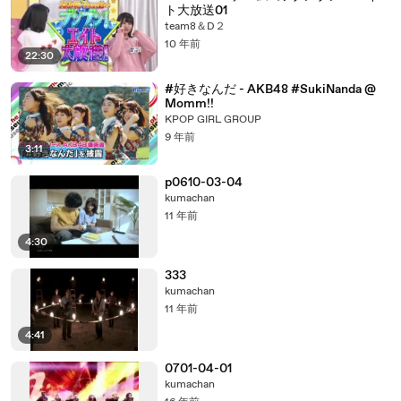
ト大放送01
team8＆D２
10 年前
22:30
#好きなんだ - AKB48 #SukiNanda @
Momm!!
KPOP GIRL GROUP
9 年前
3:11
p0610-03-04
kumachan
11 年前
4:30
333
kumachan
11 年前
4:41
0701-04-01
kumachan