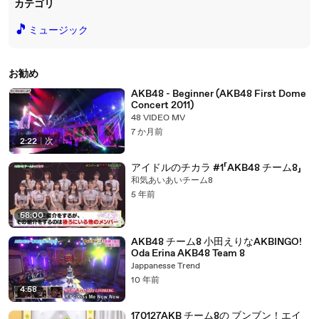
カテゴリ
🎵
ミュージック
お勧め
AKB48 - Beginner (AKB48 First Dome
Concert 2011)
48 VIDEO MV
7 か月前
2:22
|
次
アイドルのチカラ #1「AKB48 チーム8」
和気あいあいチーム8
5 年前
58:00
AKB48 チーム8 小田えりなAKBINGO!
Oda Erina AKB48 Team 8
Jappanesse Trend
10 年前
4:58
170127AKB チーム8の ブンブン！エイ