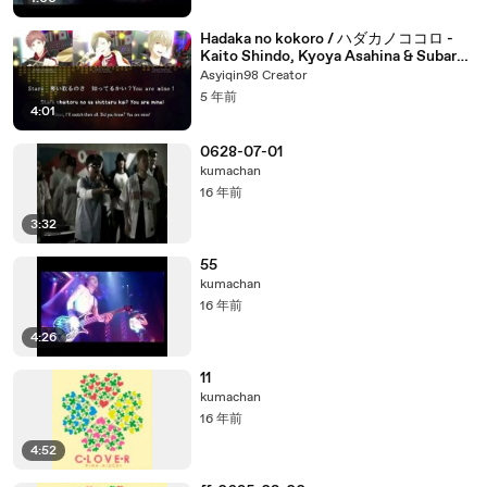
Hadaka no kokoro / ハダカノココロ -
Kaito Shindo, Kyoya Asahina & Subaru
Jougasaki (lyrics)
Asyiqin98 Creator
5 年前
4:01
0628-07-01
kumachan
16 年前
3:32
55
kumachan
16 年前
4:26
11
kumachan
16 年前
4:52