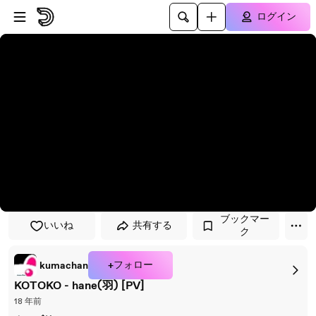
プレイヤーにスキップ
メインコンテンツにスキップ
ログイン
ブックマー
いいね
共有する
ク
+フォロー
kumachan
KOTOKO - hane(羽) [PV]
18 年前