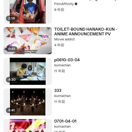
FilmAffinity
6 年前
2:16
TOILET-BOUND HANAKO-KUN -
ANIME ANNOUNCEMENT PV
Movie addict
4 年前
0:51
p0610-03-04
kumachan
11 年前
4:30
333
kumachan
11 年前
4:41
0701-04-01
kumachan