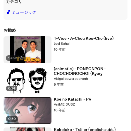
カテゴリ
🎵
ミュージック
お勧め
T-Vice - A-Chou Kou-Cho (live)
Joel Sahai
10 年前
13:58
|
次
(animatic) - PONPONPON -
CHOCHOINOCHOI (Kyary
Abigailbowerpooranh
9 年前
0:14
Koe no Katachi - PV
AniME DUBZ
10 年前
0:30
Kokoloko - Tráiler (english subt.)