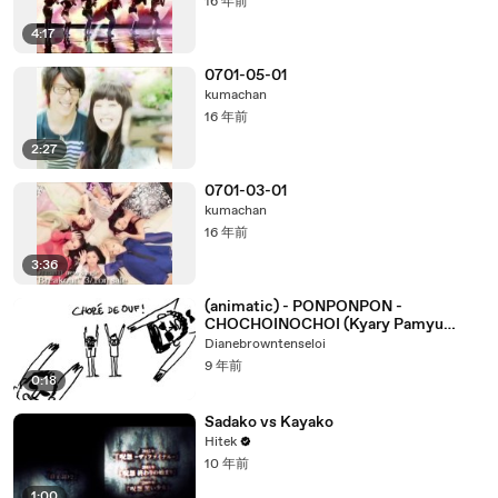
16 年前
4:17
0701-05-01
kumachan
16 年前
2:27
0701-03-01
kumachan
16 年前
3:36
(animatic) - PONPONPON -
CHOCHOINOCHOI (Kyary Pamyu
Pamyu Cover)-VZSmRObk2_w
Dianebrowntenseloi
9 年前
0:18
Sadako vs Kayako
Hitek
10 年前
1:00