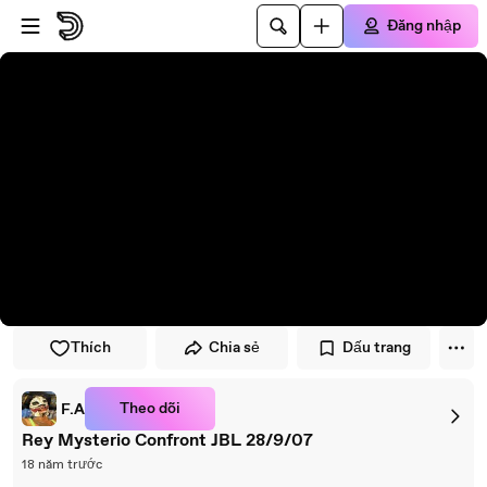
Đi đến trình phát
Đi đến nội dung chính
Đăng nhập
Thích
Chia sẻ
Dấu trang
Theo dõi
F.A
Rey Mysterio Confront JBL 28/9/07
18 năm trước