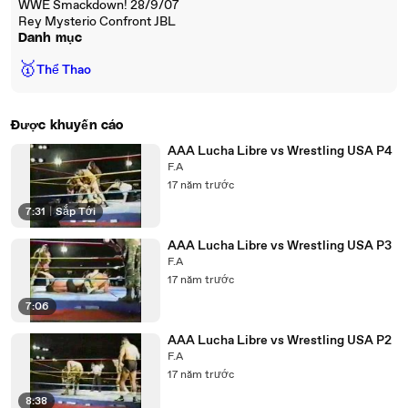
WWE Smackdown! 28/9/07
Rey Mysterio Confront JBL
Danh mục
🥇
Thể Thao
Được khuyến cáo
AAA Lucha Libre vs Wrestling USA P4
F.A
17 năm trước
7:31
|
Sắp Tới
AAA Lucha Libre vs Wrestling USA P3
F.A
17 năm trước
7:06
AAA Lucha Libre vs Wrestling USA P2
F.A
17 năm trước
8:38