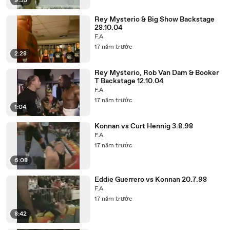
9:35
Rey Mysterio & Big Show Backstage
28.10.04
F.A
17 năm trước
2:28
Rey Mysterio, Rob Van Dam & Booker
T Backstage 12.10.04
F.A
17 năm trước
1:04
Konnan vs Curt Hennig 3.8.98
F.A
17 năm trước
6:08
Eddie Guerrero vs Konnan 20.7.98
F.A
17 năm trước
8:42