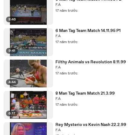
F.A
17 năm trước
8:46
6 Man Tag Team Match 14.11.95 P1
F.A
17 năm trước
9:41
Filthy Animals vs Revolution 8.11.99
F.A
17 năm trước
4:44
8 Man Tag Team Match 21.3.99
F.A
17 năm trước
6:17
Rey Mysterio vs Kevin Nash 22.2.99
F.A