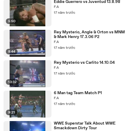
Eddie Guerrero vs Juventud 13.8.98
F.A
17 năm trước
5:50
Rey Mysterio, Angle & Orton vs MNM
& Mark Henry 17.3.06 P2
F.A
17 năm trước
8:44
Rey Mysterio vs Carlito 14.10.04
F.A
17 năm trước
13:32
6 Man tag Team Match P1
F.A
17 năm trước
9:21
WWE Superstar Talk About WWE
Smackdown Dirty Tour