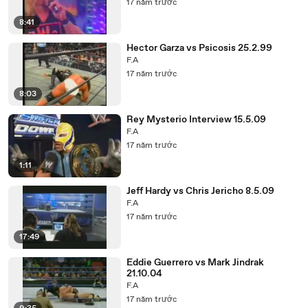
17 năm trước
8:41
Hector Garza vs Psicosis 25.2.99
F.A
17 năm trước
8:03
Rey Mysterio Interview 15.5.09
F.A
17 năm trước
1:11
Jeff Hardy vs Chris Jericho 8.5.09
F.A
17 năm trước
17:49
Eddie Guerrero vs Mark Jindrak
21.10.04
F.A
17 năm trước