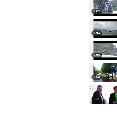
2:02
2:34
2:39
2:54
0:51