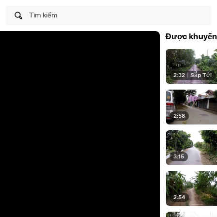
Tìm kiếm
Được khuyến
2:32
|
Sắp Tới
2:58
3:15
2:54