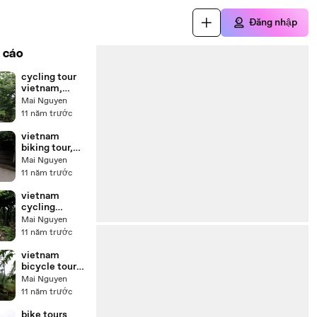
Đăng nhập
 cáo
cycling tour
vietnam,
vietnam
Mai Nguyen
bicycle tour
11 năm trước
vietnam
biking tour,
cycling
Mai Nguyen
vietnam tours
11 năm trước
vietnam
cycling
holidays,
Mai Nguyen
vietnam
11 năm trước
cycling trip
vietnam
bicycle tours,
cycle tours
Mai Nguyen
vietnam
11 năm trước
bike tours