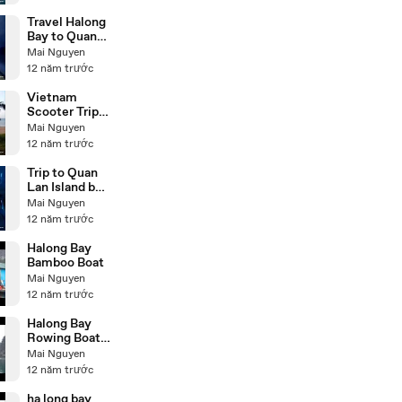
Travel Halong
Bay to Quan
Lan by Speed
Mai Nguyen
boat
12 năm trước
Vietnam
Scooter Trip
to Quan Lan
Mai Nguyen
Island
12 năm trước
Trip to Quan
Lan Island by
Speed Boat
Mai Nguyen
12 năm trước
Halong Bay
Bamboo Boat
Mai Nguyen
12 năm trước
Halong Bay
Rowing Boat
Trip
Mai Nguyen
12 năm trước
ha long bay