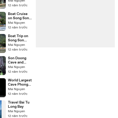
Quang Binh
Mai Nguyen
12 năm trước
Boat Cruise
on Song Son
River Quang
Mai Nguyen
Binh
12 năm trước
Boat Trip on
Song Son
River Quang
Mai Nguyen
Binh
12 năm trước
Son Doong
Cave and
Thien Duong
Mai Nguyen
Cave
12 năm trước
World Largest
Cave Phong
Nha Quang
Mai Nguyen
Binh
12 năm trước
Travel Bai Tu
Long Bay
Mai Nguyen
12 năm trước