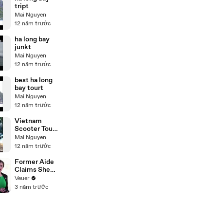
tript
Mai Nguyen
12 năm trước
ha long bay
junkt
Mai Nguyen
12 năm trước
best ha long
bay tourt
Mai Nguyen
12 năm trước
Vietnam
Scooter Tour
to Quan Lan
Mai Nguyen
island
12 năm trước
Former Aide
Claims She
Was Asked to
Veuer
Make a ‘Hit
3 năm trước
List’ For
Trump