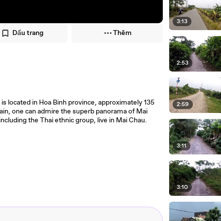
3:13
Dấu trang
Thêm
2:53
is located in Hoa Binh province, approximately 135
2:59
in, one can admire the superb panorama of Mai
ncluding the Thai ethnic group, live in Mai Chau.
3:11
3:10