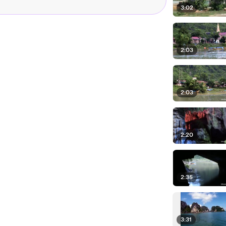
3:02
2:03
2:03
2:20
2:35
3:31