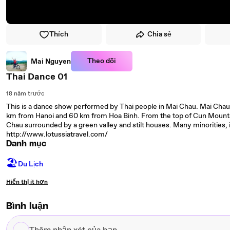
Thích
Chia sẻ
Theo dõi
Mai Nguyen
Thai Dance 01
18 năm trước
This is a dance show performed by Thai people in Mai Chau. Mai Chau 
km from Hanoi and 60 km from Hoa Binh. From the top of Cun Mounta
Chau surrounded by a green valley and stilt houses. Many minorities, i
http://www.lotussiatravel.com/
Danh mục
🏖
Du Lịch
Hiển thị ít hơn
Bình luận