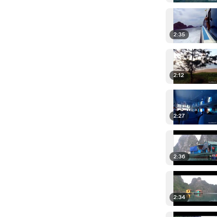
2:35
2:12
2:27
2:36
2:34