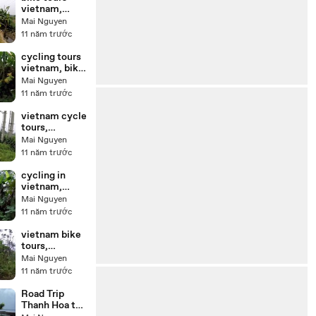
vietnam,
biking in
Mai Nguyen
vietnam
11 năm trước
cycling tours
vietnam, bike
tour vietnam
Mai Nguyen
11 năm trước
vietnam cycle
tours,
vietnam bike
Mai Nguyen
tour
11 năm trước
cycling in
vietnam,
vietnam
Mai Nguyen
cycling tour
11 năm trước
vietnam bike
tours,
vietnam
Mai Nguyen
cycling tours
11 năm trước
Road Trip
Thanh Hoa to