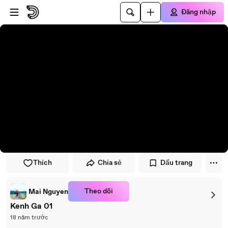
Đi đến trình phát
Đi đến nội dung chính
Đăng nhập
Thích
Chia sẻ
Dấu trang
Theo dõi
Mai Nguyen
Kenh Ga 01
18 năm trước