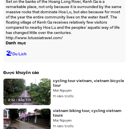
Set on the banks of the Hoang Long River, Kenh Ga is a
remarkable place, not only because it is surrounded by the same
massive rocks that dominate Hoa Lu, but also because for most
of the year the entire community lives on the water itself. The
floating village of Kenh Ga receives relatively few visitors
compared to nearby Hoa Lu and the peoples' aquatic way of life
has changed little over the centuries.
http://www.lotussiatravel.com/
Danh mục
🏖
Du Lịch
Được khuyến cáo
cycling tour vietnam, vietnam bicycle
tour
Mai Nguyen
11 năm trước
2:32
|
Sắp Tới
vietnam biking tour, cycling vietnam
tours
Mai Nguyen
11 năm trước