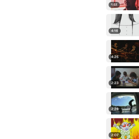
1:51
4:16
4:25
2:23
2:28
2:07