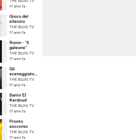
THE BLOG TV
17 anni fa
Gioco del
silenzio
THE BLOG TV
17 anni fa
Ronin - "Il
galeone"
THE BLOG TV
17 anni fa
Gli
sceneggiatori
di Lost
THE BLOG TV
17 anni fa
Samir El
Kerdoud
THE BLOG TV
17 anni fa
Pronto
soccorso
THE BLOG TV
17 anni fa