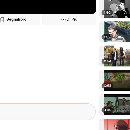
1:50
Segnalibro
Di Più
1:02
0:54
0:58
3:05