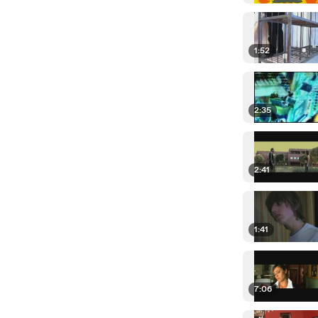
1:52
2:35
2:41
1:41
7:06