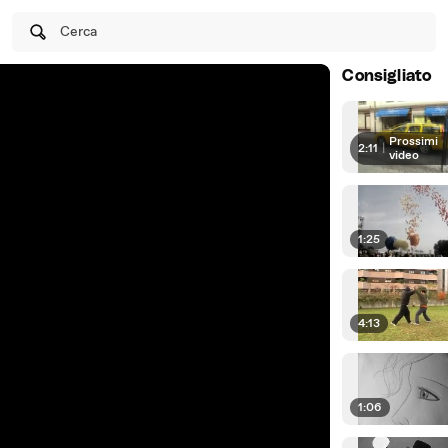
Cerca
Consigliato
Prossimi
2:11
|
video
1:25
4:13
1:06