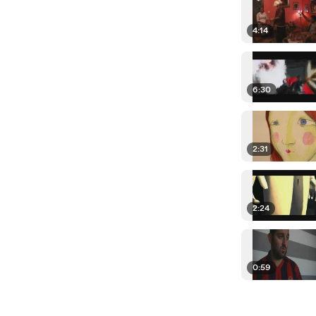
4:14
6:30
2:31
2:24
0:59