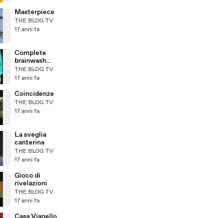
Masterpiece
THE BLOG TV
17 anni fa
Complete
brainwash
neurosurgery
THE BLOG TV
17 anni fa
Coincidenze
THE BLOG TV
17 anni fa
La sveglia
canterina
THE BLOG TV
17 anni fa
Gioco di
rivelazioni
THE BLOG TV
17 anni fa
Casa Vianello