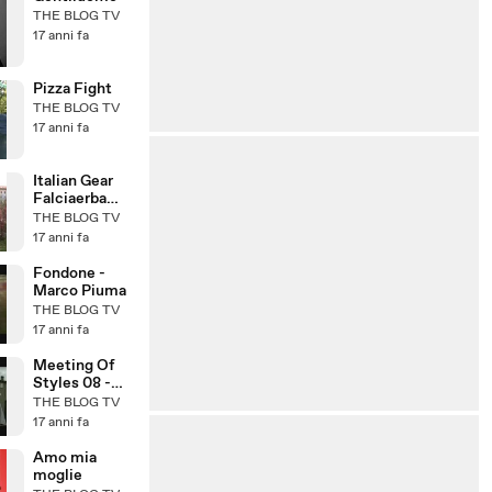
THE BLOG TV
17 anni fa
Pizza Fight
THE BLOG TV
17 anni fa
Italian Gear
Falciaerba
5000
THE BLOG TV
17 anni fa
Fondone -
Marco Piuma
THE BLOG TV
17 anni fa
Meeting Of
Styles 08 -
Part Two
THE BLOG TV
17 anni fa
Amo mia
moglie