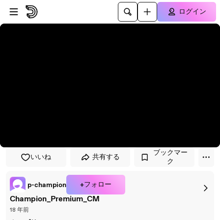
プレイヤーにスキップ
メインコンテンツにスキップ
ログイン
ブックマー
いいね
共有する
ク
+フォロー
p-champion
Champion_Premium_CM
18 年前