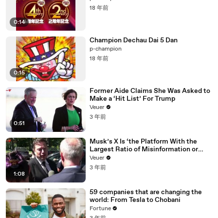
18 年前
0:14
Champion Dechau Dai 5 Dan
p-champion
18 年前
0:15
Former Aide Claims She Was Asked to
Make a ‘Hit List’ For Trump
Veuer
3 年前
0:51
Musk’s X Is ‘the Platform With the
Largest Ratio of Misinformation or
Disinformation’ Amongst All Social
Veuer
Media Platforms
3 年前
1:08
59 companies that are changing the
world: From Tesla to Chobani
Fortune