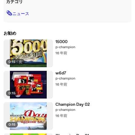
カテゴリ
🗞
ニュース
お勧め
15000
p-champion
16 年前
0:15
|
次
w6d7
p-champion
16 年前
0:15
Champion Day 02
p-champion
16 年前
0:15