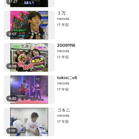
17:27
１万
necoda
17 年前
0:07
20091116
necoda
17 年前
4:08
tokioにv6
necoda
17 年前
4:32
ゴ＆ニ
necoda
17 年前
1:10