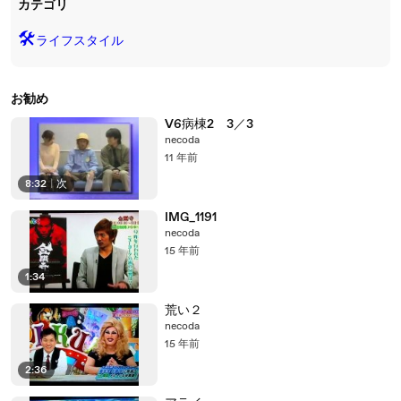
カテゴリ
🛠️
ライフスタイル
お勧め
V6病棟2 3／3
necoda
11 年前
8:32
|
次
IMG_1191
necoda
15 年前
1:34
荒い２
necoda
15 年前
2:36