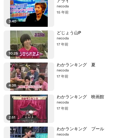
アライ
necoda
15 年前
3:40
どじょう山P
necoda
17 年前
10:25
わかランキング 夏
necoda
17 年前
4:38
わかランキング 映画館
necoda
17 年前
2:51
わかランキング プール
necoda