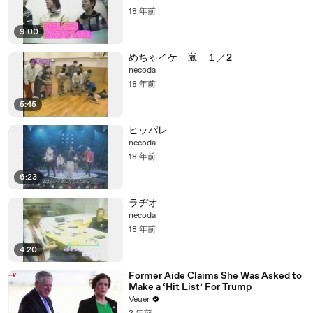
18 年前
9:00
めちゃイケ 嵐 １／2
necoda
18 年前
5:45
ヒッパレ
necoda
18 年前
6:23
ラヂオ
necoda
18 年前
4:20
Former Aide Claims She Was Asked to
Make a ‘Hit List’ For Trump
Veuer