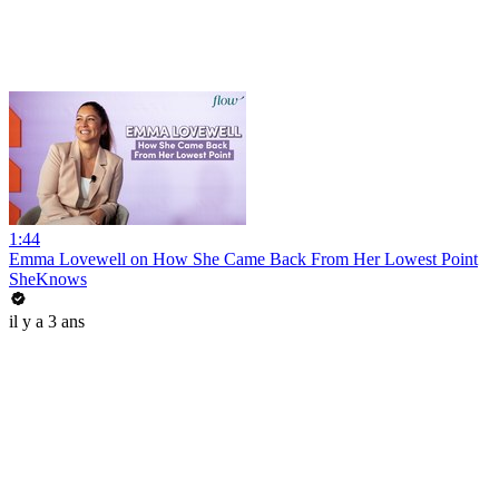
1:44
Emma Lovewell on How She Came Back From Her Lowest Point
SheKnows
il y a 3 ans