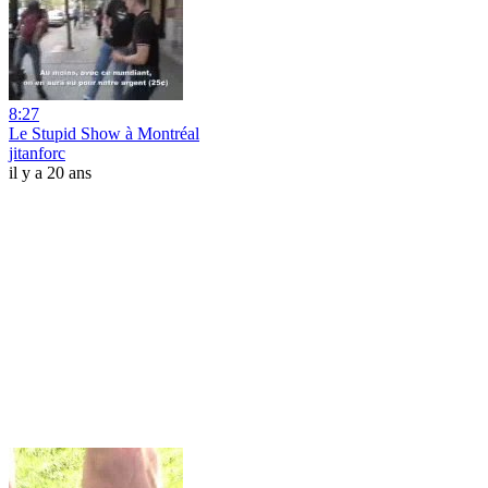
8:27
Le Stupid Show à Montréal
jitanforc
il y a 20 ans