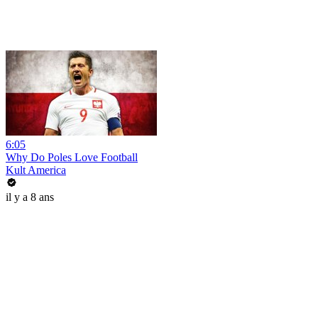
6:05
Why Do Poles Love Football
Kult America
il y a 8 ans