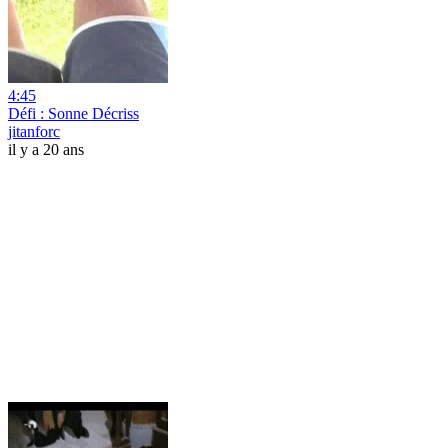
4:45
Défi : Sonne Décriss
jitanforc
il y a 20 ans