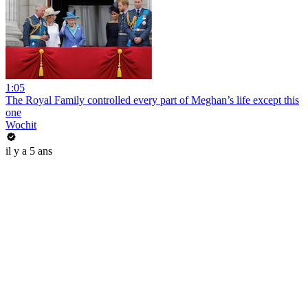
1:05
The Royal Family controlled every part of Meghan’s life except this
one
Wochit
il y a 5 ans