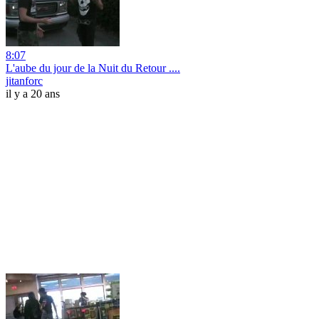
8:07
L'aube du jour de la Nuit du Retour ....
jitanforc
il y a 20 ans