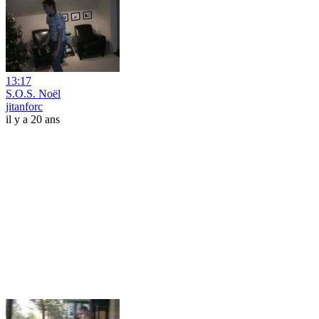
13:17
S.O.S. Noël
jitanforc
il y a 20 ans