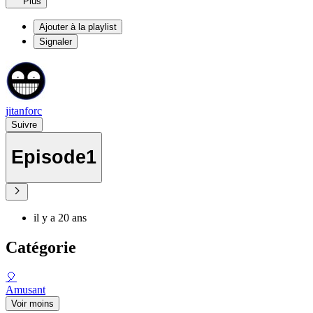
Plus
Ajouter à la playlist
Signaler
jitanforc
Suivre
Episode1
il y a 20 ans
Catégorie
🎈
Amusant
Voir moins