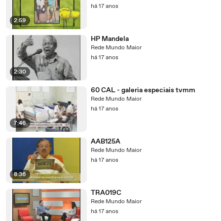
há 17 anos
2:59
HP Mandela
Rede Mundo Maior
há 17 anos
2:30
60 CAL - galeria especiais tvmm
Rede Mundo Maior
há 17 anos
7:46
AAB125A
Rede Mundo Maior
há 17 anos
8:36
TRA019C
Rede Mundo Maior
há 17 anos