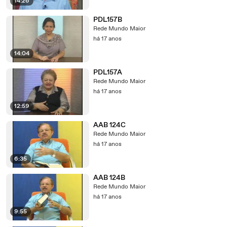
14:26
PDL157B
Rede Mundo Maior
há 17 anos
14:04
PDL157A
Rede Mundo Maior
há 17 anos
12:59
AAB 124C
Rede Mundo Maior
há 17 anos
6:35
AAB 124B
Rede Mundo Maior
há 17 anos
9:55