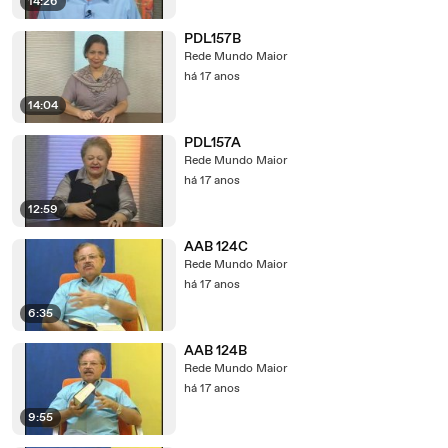
14:26
PDL157B
Rede Mundo Maior
há 17 anos
14:04
PDL157A
Rede Mundo Maior
há 17 anos
12:59
AAB 124C
Rede Mundo Maior
há 17 anos
6:35
AAB 124B
Rede Mundo Maior
há 17 anos
9:55