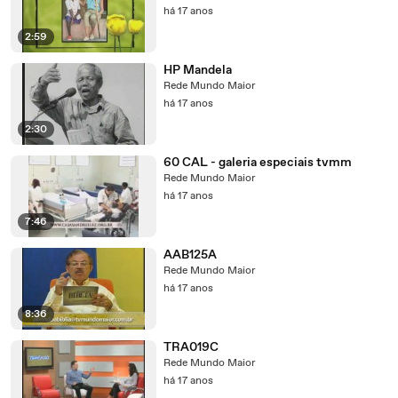
há 17 anos
2:59
HP Mandela
Rede Mundo Maior
há 17 anos
2:30
60 CAL - galeria especiais tvmm
Rede Mundo Maior
há 17 anos
7:46
AAB125A
Rede Mundo Maior
há 17 anos
8:36
TRA019C
Rede Mundo Maior
há 17 anos