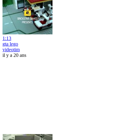
1:13
gta lego
videotim
il y a 20 ans