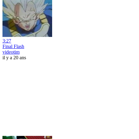
3:27
Final Flash
videotim
il y a 20 ans