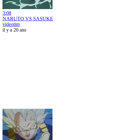
3:08
NARUTO VS SASUKE
videotim
il y a 20 ans