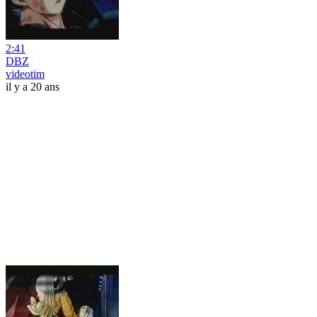
2:41
DBZ
videotim
il y a 20 ans