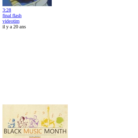
3:28
final flash
videotim
il y a 20 ans