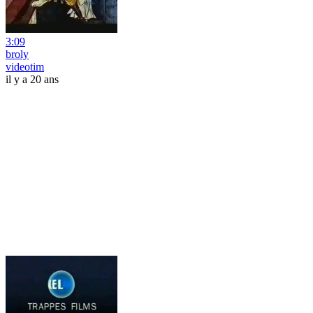
3:09
broly
videotim
il y a 20 ans