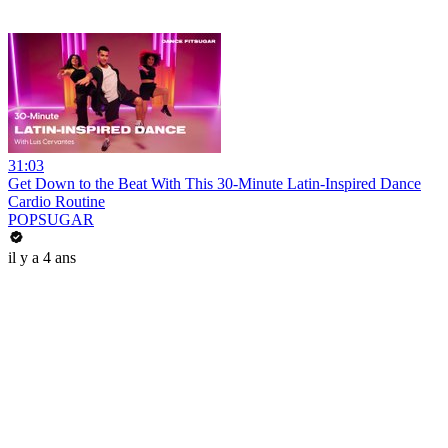
31:03
Get Down to the Beat With This 30-Minute Latin-Inspired Dance
Cardio Routine
POPSUGAR
il y a 4 ans