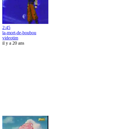
2:45
la-mort-de-boubou
videotim
il y a 20 ans