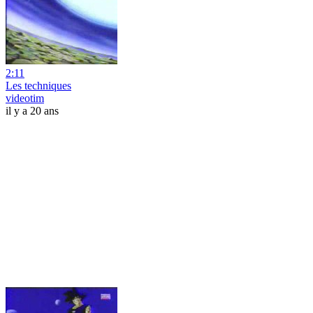
2:11
Les techniques
videotim
il y a 20 ans