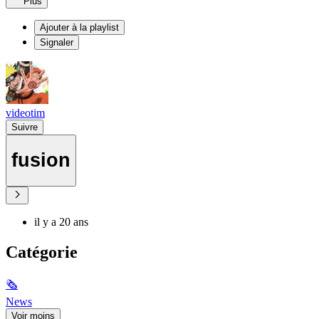
Plus
Ajouter à la playlist
Signaler
videotim
Suivre
fusion
il y a 20 ans
Catégorie
🗞
News
Voir moins