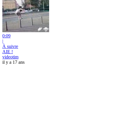
0:09
|
À suivre
AIE !
videotim
il y a 17 ans