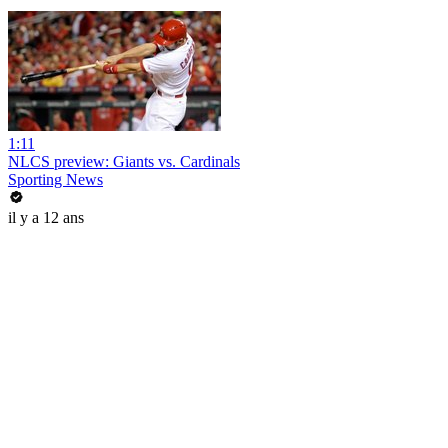
1:11
NLCS preview: Giants vs. Cardinals
Sporting News
il y a 12 ans