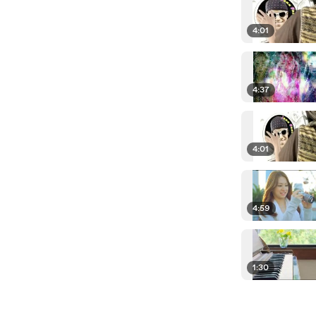
4:01
4:37
4:01
4:59
1:30