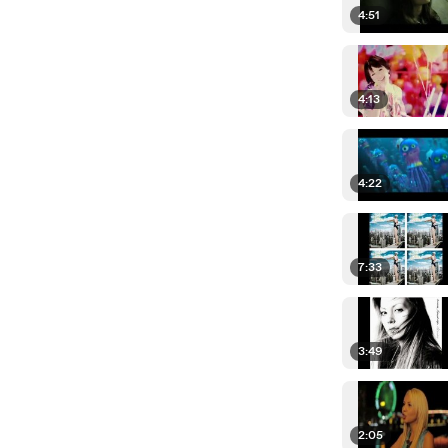
4:51
4:13
4:22
7:33
3:49
2:05