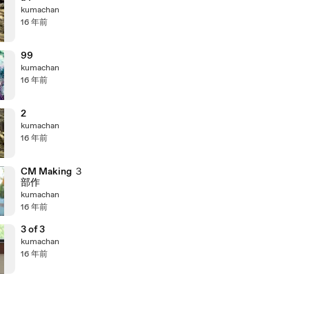
kumachan
16 年前
99
kumachan
16 年前
2
kumachan
16 年前
CM Making ３
部作
kumachan
16 年前
3 of 3
kumachan
16 年前