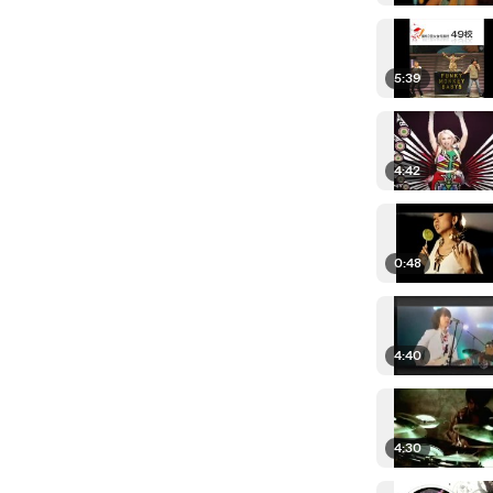
5:39
4:42
0:48
4:40
4:30