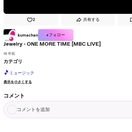
2
共有する
+フォロー
kumachan
Jewelry - ONE MORE TIME [MBC LIVE]
18 年前
カテゴリ
🎵
ミュージック
表示を小さくする
コメント
コ
メ
ン
ト