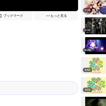
3:36
ブックマーク
もっと見る
3:32
4:26
4:52
4:52