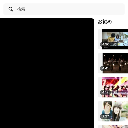
検索
お勧め
4:30
|
次
4:41
4:17
2:27