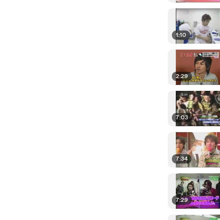
1:10
2:29
7:03
7:34
7:29