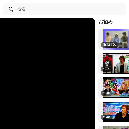
検索
お勧め
8:32
|
次
1:34
2:36
3:40