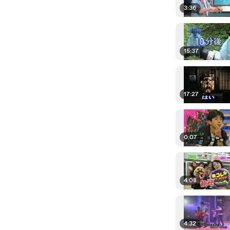
3:36
15:37
17:27
0:07
4:08
4:32