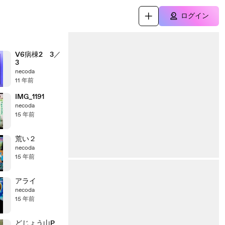
ログイン
V6病棟2 3／
3
necoda
11 年前
IMG_1191
necoda
15 年前
荒い２
necoda
15 年前
アライ
necoda
15 年前
どじょう山P