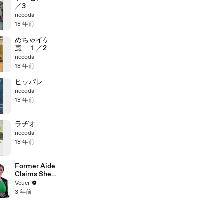
／3
necoda
18 年前
めちゃイケ
嵐 １／2
necoda
18 年前
ヒッパレ
necoda
18 年前
ラヂオ
necoda
18 年前
Former Aide
Claims She
Was Asked to
Veuer
Make a ‘Hit
3 年前
List’ For
Trump