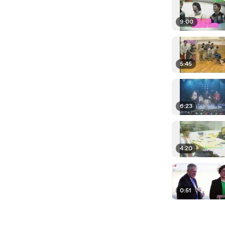
9:00
5:45
6:23
4:20
0:51