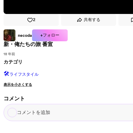
2
共有する
+フォロー
necoda
新・俺たちの旅 番宣
18 年前
カテゴリ
🛠️
ライフスタイル
表示を小さくする
コメント
コ
メ
ン
ト