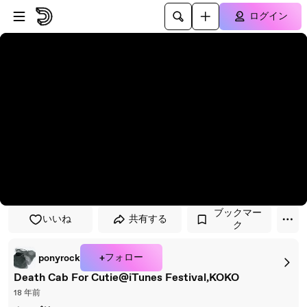
プレイヤーにスキップ
メインコンテンツにスキップ
ログイン
ブックマー
いいね
共有する
ク
+フォロー
ponyrock
Death Cab For Cutie@iTunes Festival,KOKO
18 年前