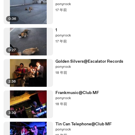
ponyrock
17 年前
0:36
1
ponyrock
17 年前
0:27
Golden Silvers@Escalator Records
ponyrock
18 年前
2:36
Frankmusic@Club MF
ponyrock
18 年前
3:30
Tin Can Telephone@Club MF
ponyrock