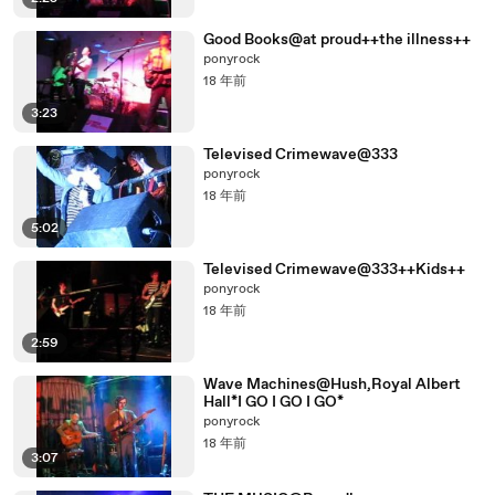
Good Books@at proud++the illness++
ponyrock
18 年前
3:23
Televised Crimewave@333
ponyrock
18 年前
5:02
Televised Crimewave@333++Kids++
ponyrock
18 年前
2:59
Wave Machines@Hush,Royal Albert
Hall*I GO I GO I GO*
ponyrock
18 年前
3:07