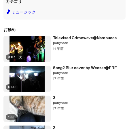
カテゴリ
🎵
ミュージック
お勧め
Televised Crimewave@Nambucca
ponyrock
11 年前
3:07
|
次
Song2 Blur cover by Weezer@FRF
ponyrock
17 年前
0:50
3
ponyrock
17 年前
1:33
2