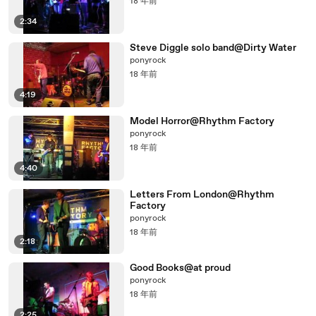
18 年前
2:34
Steve Diggle solo band@Dirty Water
ponyrock
18 年前
4:19
Model Horror@Rhythm Factory
ponyrock
18 年前
4:40
Letters From London@Rhythm
Factory
ponyrock
18 年前
2:18
Good Books@at proud
ponyrock
18 年前
2:25