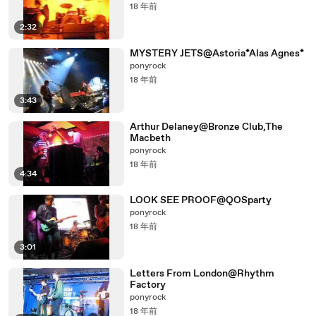
18 年前
2:32
MYSTERY JETS@Astoria*Alas Agnes*
ponyrock
18 年前
3:43
Arthur Delaney@Bronze Club,The
Macbeth
ponyrock
18 年前
4:34
LOOK SEE PROOF@QOSparty
ponyrock
18 年前
3:01
Letters From London@Rhythm
Factory
ponyrock
18 年前