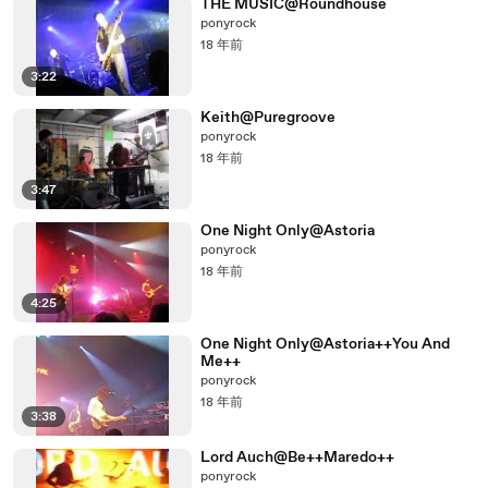
THE MUSIC@Roundhouse
ponyrock
18 年前
3:22
Keith@Puregroove
ponyrock
18 年前
3:47
One Night Only@Astoria
ponyrock
18 年前
4:25
One Night Only@Astoria++You And
Me++
ponyrock
18 年前
3:38
Lord Auch@Be++Maredo++
ponyrock