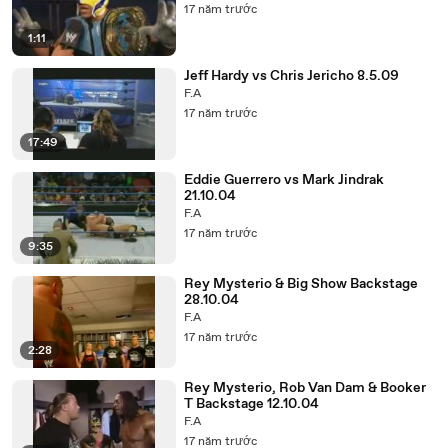
17 năm trước
1:11
Jeff Hardy vs Chris Jericho 8.5.09
F.A
17 năm trước
17:49
Eddie Guerrero vs Mark Jindrak
21.10.04
F.A
17 năm trước
9:35
Rey Mysterio & Big Show Backstage
28.10.04
F.A
17 năm trước
2:28
Rey Mysterio, Rob Van Dam & Booker
T Backstage 12.10.04
F.A
17 năm trước