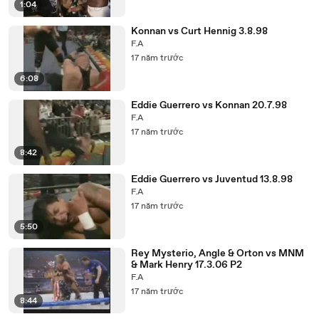
1:04
Konnan vs Curt Hennig 3.8.98
F.A
17 năm trước
6:08
Eddie Guerrero vs Konnan 20.7.98
F.A
17 năm trước
8:42
Eddie Guerrero vs Juventud 13.8.98
F.A
17 năm trước
5:50
Rey Mysterio, Angle & Orton vs MNM
& Mark Henry 17.3.06 P2
F.A
17 năm trước
8:44