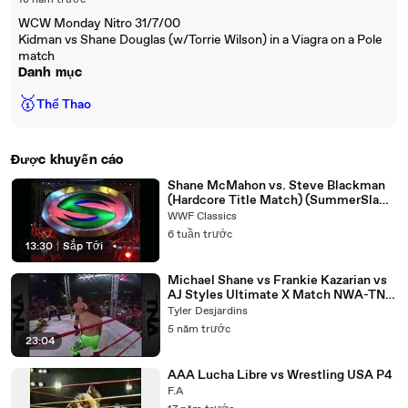
18 năm trước
WCW Monday Nitro 31/7/00
Kidman vs Shane Douglas (w/Torrie Wilson) in a Viagra on a Pole
match
Danh mục
🥇
Thể Thao
Được khuyến cáo
Shane McMahon vs. Steve Blackman
(Hardcore Title Match) (SummerSlam
2000)
WWF Classics
6 tuần trước
13:30
|
Sắp Tới
Michael Shane vs Frankie Kazarian vs
AJ Styles Ultimate X Match NWA-TNA
PPV 07.28.2004
Tyler Desjardins
5 năm trước
23:04
AAA Lucha Libre vs Wrestling USA P4
F.A