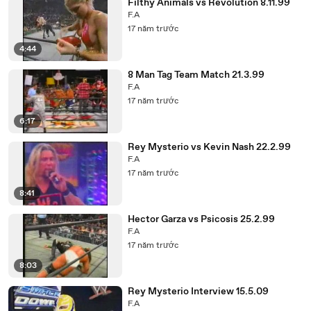
Filthy Animals vs Revolution 8.11.99
F.A
17 năm trước
4:44
8 Man Tag Team Match 21.3.99
F.A
17 năm trước
6:17
Rey Mysterio vs Kevin Nash 22.2.99
F.A
17 năm trước
8:41
Hector Garza vs Psicosis 25.2.99
F.A
17 năm trước
8:03
Rey Mysterio Interview 15.5.09
F.A