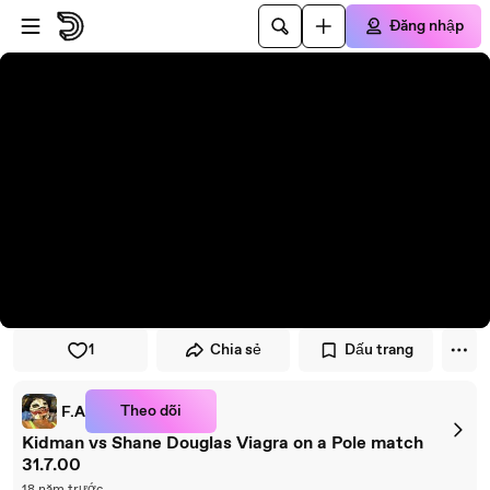
Đi đến trình phát
Đi đến nội dung chính
Đăng nhập
1
Chia sẻ
Dấu trang
Theo dõi
F.A
Kidman vs Shane Douglas Viagra on a Pole match
31.7.00