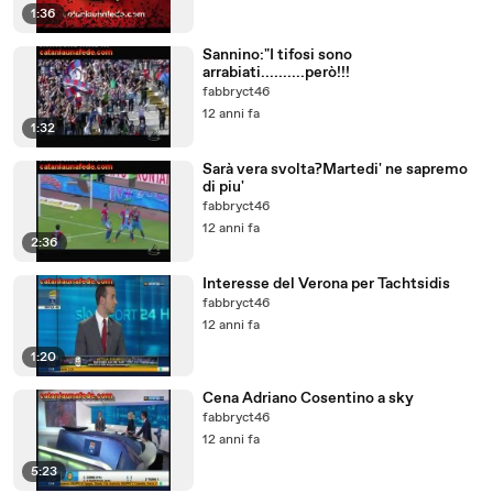
1:36
Sannino:"I tifosi sono
arrabiati..........però!!!
fabbryct46
12 anni fa
1:32
Sarà vera svolta?Martedi' ne sapremo
di piu'
fabbryct46
12 anni fa
2:36
Interesse del Verona per Tachtsidis
fabbryct46
12 anni fa
1:20
Cena Adriano Cosentino a sky
fabbryct46
12 anni fa
5:23