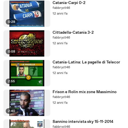
Catania-Carpi 0-2
fabbryct46
12 anni fa
0:28
Cittadella-Catania 3-2
fabbryct46
12 anni fa
0:58
Catania-Latina: Le pagelle di Telecor
fabbryct46
12 anni fa
2:55
Frison e Rolin mix zone Massimino
fabbryct46
12 anni fa
2:40
Sannino intervista sky 15-11-2014
fabbryct46