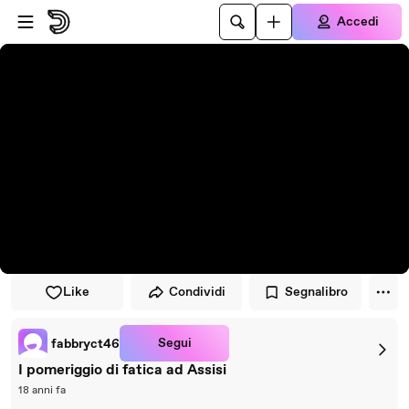
Vai al lettore
Passa al contenuto principale
Accedi
Like
Condividi
Segnalibro
Segui
fabbryct46
I pomeriggio di fatica ad Assisi
18 anni fa