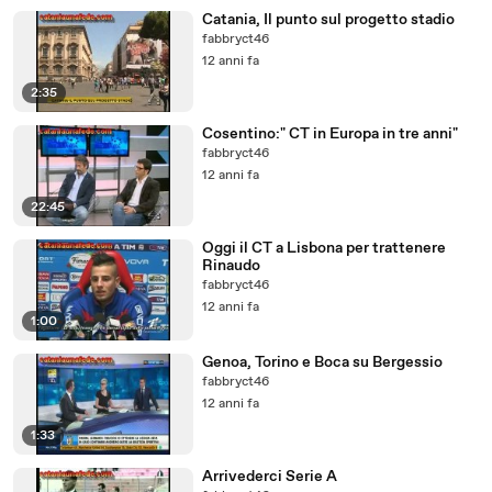
Catania, Il punto sul progetto stadio
fabbryct46
12 anni fa
2:35
Cosentino:" CT in Europa in tre anni"
fabbryct46
12 anni fa
22:45
Oggi il CT a Lisbona per trattenere
Rinaudo
fabbryct46
12 anni fa
1:00
Genoa, Torino e Boca su Bergessio
fabbryct46
12 anni fa
1:33
Arrivederci Serie A