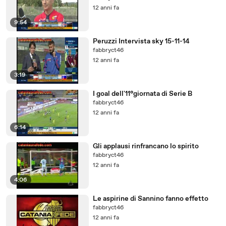
12 anni fa
9:54
Peruzzi Intervista sky 15-11-14
fabbryct46
12 anni fa
3:19
I goal dell'11°giornata di Serie B
fabbryct46
12 anni fa
6:14
Gli applausi rinfrancano lo spirito
fabbryct46
12 anni fa
4:06
Le aspirine di Sannino fanno effetto
fabbryct46
12 anni fa