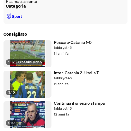
Plasmati assente
Categoria
🥇
Sport
Consigliato
Pescara-Catania 1-0
fabbryct46
11 anni fa
1:32
|
Prossimi video
Inter-Catania 2-1 Italia 7
fabbryct46
11 anni fa
3:10
Continua il silenzio stampa
fabbryct46
12 anni fa
0:45