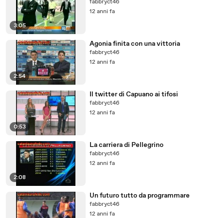
fabbryct46
12 anni fa
3:05
Agonia finita con una vittoria
fabbryct46
12 anni fa
2:54
Il twitter di Capuano ai tifosi
fabbryct46
12 anni fa
0:53
La carriera di Pellegrino
fabbryct46
12 anni fa
2:08
Un futuro tutto da programmare
fabbryct46
12 anni fa